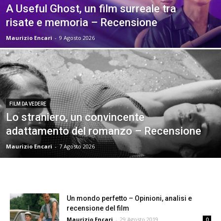
A Useful Ghost, un film surreale tra
risate e memoria – Recensione
Maurizio Encari
-
9 Agosto 2026
FILM DA VEDERE
Lo straniero, un convincente
adattamento del romanzo – Recensione
Maurizio Encari
-
7 Agosto 2026
Un mondo perfetto – Opinioni, analisi e
recensione del film
Maurizio Encari
-
29 Agosto 2019
0