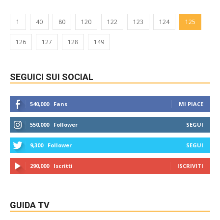
1
40
80
120
122
123
124
125
126
127
128
149
SEGUICI SUI SOCIAL
540,000
Fans
MI PIACE
550,000
Follower
SEGUI
9,300
Follower
SEGUI
290,000
Iscritti
ISCRIVITI
GUIDA TV