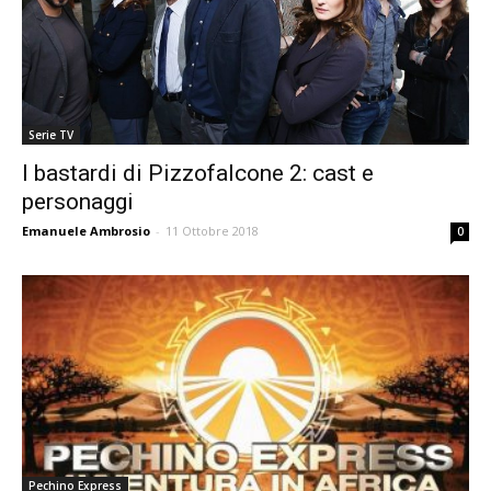
Serie TV
I bastardi di Pizzofalcone 2: cast e
personaggi
Emanuele Ambrosio
-
11 Ottobre 2018
0
Pechino Express