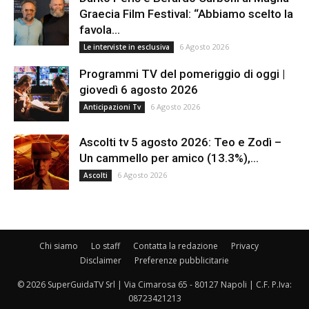
Graecia Film Festival: “Abbiamo scelto la
favola...
6 Agosto 2026
Le interviste in esclusiva
Programmi TV del pomeriggio di oggi |
giovedì 6 agosto 2026
6 Agosto 2026
Anticipazioni Tv
Ascolti tv 5 agosto 2026: Teo e Zodì –
Un cammello per amico (13.3%),...
6 Agosto 2026
Ascolti
Chi siamo
Lo staff
Contatta la redazione
Privacy
Disclaimer
Preferenze pubblicitarie
© 2026 SuperGuidaTV Srl | Via Cimarosa 65 - 80127 Napoli | C.F. P.Iva:
08723421213