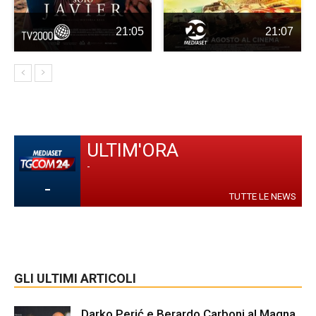
21:05
21:07
ULTIM'ORA
-
-
TUTTE LE NEWS
GLI ULTIMI ARTICOLI
Darko Perić e Berardo Carboni al Magna