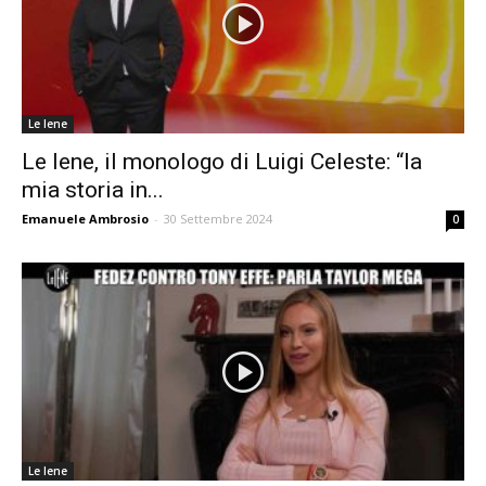
Le Iene
Le Iene, il monologo di Luigi Celeste: “la
mia storia in...
Emanuele Ambrosio
-
30 Settembre 2024
0
Le Iene