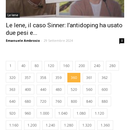
Le Iene
Le Iene, il caso Sinner: l’antidoping ha usato
due pesi e...
Emanuele Ambrosio
-
29 Settembre 2024
0
1
40
80
120
160
200
240
280
320
357
358
359
360
361
362
363
400
440
480
520
560
600
640
680
720
760
800
840
880
920
960
1.000
1.040
1.080
1.120
1.160
1.200
1.240
1.280
1.320
1.360