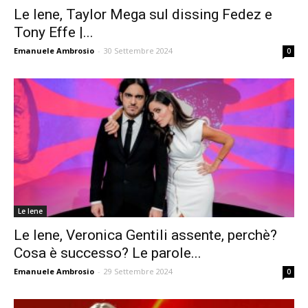
Le Iene, Taylor Mega sul dissing Fedez e
Tony Effe |...
Emanuele Ambrosio
-
30 Settembre 2024
0
Le Iene
Le Iene, Veronica Gentili assente, perchè?
Cosa è successo? Le parole...
Emanuele Ambrosio
-
29 Settembre 2024
0