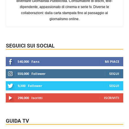
diventare Giornalista Pubblicista. Consumatore di dischi, tele-
dipendente, appassionato di cinema e serie tv. Diverse le
collaborazioni: dalla carta stampata fino al passaggio al
giornalismo online.
SEGUICI SUI SOCIAL
540,000
Fans
MI PIACE
550,000
Follower
SEGUI
9,300
Follower
SEGUI
290,000
Iscritti
ISCRIVITI
GUIDA TV