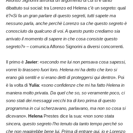
Alfonso Signorini affronta un argomento di cui si è tanto
dibattuto sui social: tra Lorenzo ed Helena c’è un segreto: qual
è?«
Si fa un gran parlare di questo segreti, tutti sapete ma
nessuno parla, anche perchè Lorenzo sa che questo segreto è
conosciuto da qualcuno di voi. A questo punto crediamo sia
arrivato il momento di sapere in che cosa consiste questo
segreto?» –
comunica Alfonso Signorini a diversi concorrenti.
Il primo è
Javier
: «
secondo me lui non pensava cosa sapessi,
vorrei lo tirassero fuori loro. Helena mi ha detto che loro si
erano già sentiti e si erano detti di proteggersi qui dentro
». Poi
è la volta di
Yulia
: «
sono confidenze che mi ha fatto Helena in
maniera molto privata. Da quel che so, so veramente poco, ci
sono stati dei messaggi vecchi tra di loro prima di questo
programma in cui scherzavano, parlavano, ma non so cosa si
dicevano
».
Helena
Prestes dice la sua: «
non sono stata
sincera, questo segreto l’ho tenuto da tanto tempo perché so
che non reagirebbe bene lui. Prima di entrare qui, io e Lorenzo