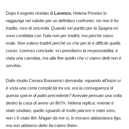
Dopo il segreto rivelato di
Lorenzo
, Helena Prestes lo
raggiunge nel salotto per un definitivo confronto: «
io non ti ho
tradito, vivo di sincerità. Quando sei partito per la Spagna mi
sono confidata con Yulia non per tradirti, ma perchè stavo
male. Non volevo tradirti perchè so che per te è difficile quella
cosa
». Lorenzo conclude: «
ci prendiamo la responsabilità, è
stata una cavolata, ma alla fine quello che ci siamo detti non è
servita
».
Dallo studio Cesara Buonamici domanda: «
quando all’inizio si
è vista una certa complicità tra voi, era la conseguenza di
questa specie di patto precedente? Avevate pensato una volta
dentro la casa di avere un flirt?».
Helena replica: «
niente è
stato studiato, quello sguardo di molto piacere è stato vero,
non c’è stato flirt. Magari da me si, lo trovavo abbastanza figo,
ma non abbiamo detto facciamo finta
».