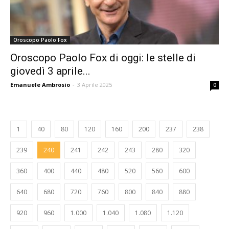
Oroscopo Paolo Fox
Oroscopo Paolo Fox di oggi: le stelle di
giovedì 3 aprile...
Emanuele Ambrosio
-
3 Aprile 2025
0
1
40
80
120
160
200
237
238
239
240
241
242
243
280
320
360
400
440
480
520
560
600
640
680
720
760
800
840
880
920
960
1.000
1.040
1.080
1.120