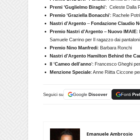
Premi ‘Guglielmo Biraghi
’: Celeste Dalla
Premio ‘Graziella Bonacchi
’: Rachele Potr
Nastri d’Argento
–
Fondazione Claudio N
Premio Nastri d’Argento – Nuovo IMAIE
:
Samuele Carrino per Il ragazzo dai pantaloni
Premio Nino Manfredi
: Barbara Ronchi
Nastri d’Argento Hamilton Behind the C
Il ‘Cameo dell’anno
’: Francesco Gheghi per
Menzione Speciale
: Anne Riitta Ciccone pe
Seguici su
Google
Discover
Fonti
Pre
Emanuele Ambrosio