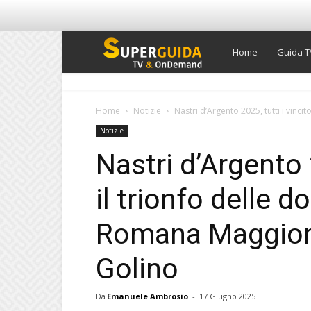
Super
Home
Guida T
Guida
Home
Notizie
Nastri d’Argento 2025, tutti i vincito
Notizie
TV
Nastri d’Argento 2
il trionfo delle 
Romana Maggiora
Golino
Da
Emanuele Ambrosio
-
17 Giugno 2025