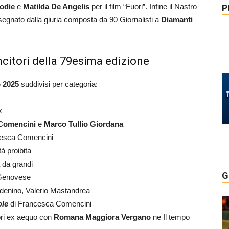
odie
e
Matilda De Angelis
per il film “Fuori”. Infine il Nastro
P
segnato dalla giuria composta da 90 Giornalisti a
Diamanti
incitori della 79esima edizione
o 2025
suddivisi per categoria:
k
 Comencini
e
Marco Tullio Giordana
cesca Comencini
tà proibita
 da grandi
G
Genovese
denino, Valerio Mastandrea
ole
di Francesca Comencini
ri ex aequo con
Romana Maggiora Vergano
ne Il tempo