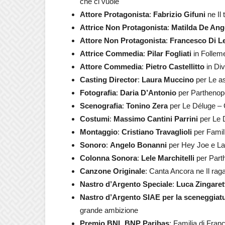
che ci vuole
Attore Protagonista
:
Fabrizio Gifuni
ne Il
Attrice Non Protagonista
:
Matilda De Ang
Attore Non Protagonista
:
Francesco Di L
Attrice Commedia
:
Pilar Fogliati
in Follem
Attore Commedia
:
Pietro Castellitto
in Di
Casting Director
:
Laura Muccino
per Le as
Fotografia
:
Daria D’Antonio
per Parthenop
Scenografia
:
Tonino Zera
per Le Déluge – Gl
Costumi
:
Massimo Cantini Parrini
per Le D
Montaggio
:
Cristiano Travaglioli
per Famil
Sonoro
:
Angelo Bonanni
per Hey Joe e La c
Colonna Sonora
:
Lele Marchitelli
per Part
Canzone Originale
: Canta Ancora ne Il rag
Nastro d’Argento Speciale
:
Luca Zingaret
Nastro d’Argento SIAE per la sceneggiat
grande ambizione
Premio BNL BNP Paribas
: Familia di Fra