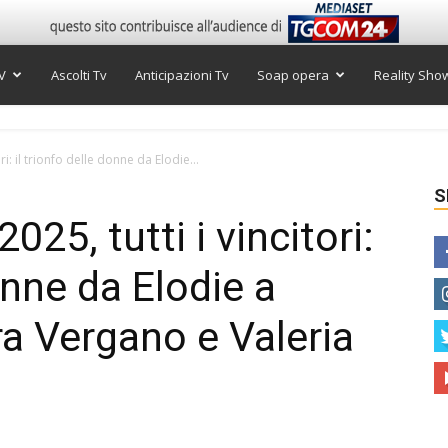
V
Ascolti Tv
Anticipazioni Tv
Soap opera
Reality Sho
ri: il trionfo delle donne da Elodie...
S
025, tutti i vincitori:
donne da Elodie a
 Vergano e Valeria