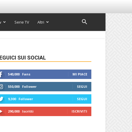
w
Serie TV
Altri
EGUICI SUI SOCIAL
540,000
Fans
MI PIACE
550,000
Follower
SEGUI
9,300
Follower
SEGUI
290,000
Iscritti
ISCRIVITI