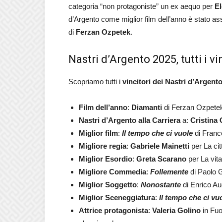
categoria “non protagoniste” un ex aequo per
El
d’Argento come miglior film dell’anno è stato as
di
Ferzan Ozpetek
.
Nastri d’Argento 2025, tutti i v
Scopriamo tutti i
vincitori dei Nastri d’Argent
Film dell’anno
:
Diamanti
di Ferzan Ozpete
Nastri d’Argento alla Carriera
a:
Cristina
Miglior film
:
Il tempo che ci vuole
di Fran
Migliore regia
:
Gabriele Mainetti
per La cit
Miglior Esordio
:
Greta Scarano
per La vita
Migliore Commedia
:
Follemente
di Paolo 
Miglior Soggetto
:
Nonostante
di Enrico Au
Miglior Sceneggiatura
:
Il tempo che ci vu
Attrice protagonista
:
Valeria Golino
in Fuo