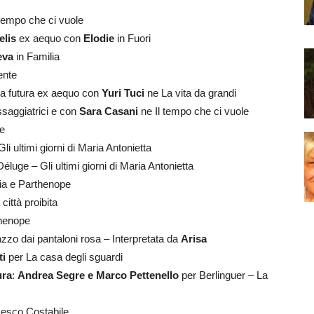
 tempo che ci vuole
elis
ex aequo con
Elodie
in Fuori
eva
in Familia
ente
va futura ex aequo con
Yuri Tuci
ne La vita da grandi
saggiatrici e con
Sara Casani
ne Il tempo che ci vuole
e
i ultimi giorni di Maria Antonietta
éluge – Gli ultimi giorni di Maria Antonietta
ia e Parthenope
ittà proibita
henope
azzo dai pantaloni rosa – Interpretata da
Arisa
ti
per La casa degli sguardi
ura
:
Andrea Segre e Marco Pettenello
per Berlinguer – La
ncesco Costabile