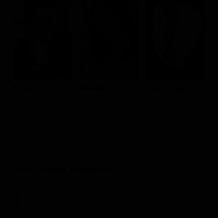
Roger Moore
Barbara Bach
Curd Jürgens
R
James Bond
Major Anya
Karl Stromberg
J
Amasova
Dove vederlo ondemand
STREAMING