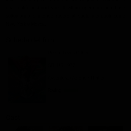
Classifiche
una realtà post-nucleare. Il villain opera da una base
sottomarina e intende radere al suolo metropoli come
Migliori film
New York e Mosca.
Migliori Serie TV
Scheda del film
Regia: Lewis Gilbert
GB, US 1977
Avventura / Azione / Thriller
Rating:
Cast