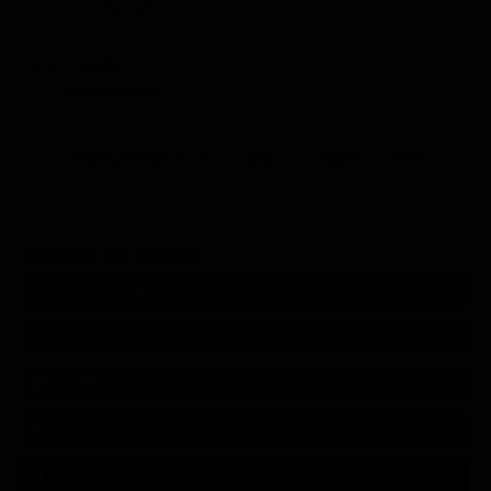
La Corrida
Intrattenimento
Altri Canali DTV
Sky
Dazn
Rsi
SEGUICI SUI SOCIAL
540,000
Fans
MI PIACE
550,000
Follower
SEGUI
9,300
Follower
SEGUI
290,000
Iscritti
ISCRIVITI
310,000
Follower
SEGUI