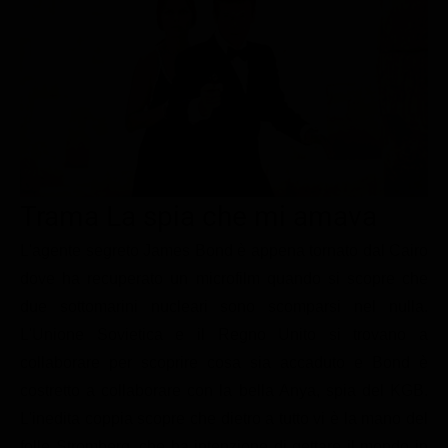
Le interviste in esclusiva
Tempesta D’amore
Temptation Island
Film da vedere
Il Paradiso delle signore
Ultima Fermata
Piattaforme streaming
Un Posto al Sole
Talent show
Apple TV Plus
Segreti di Famiglia
Infotainment
Discovery Plus
The Family
Game Show
Disney plus
Trama La spia che mi amava
Uomini e Donne
NetFlix
L'agente segreto James Bond è appena tornato dal Cairo
Gossip
Now TV
dove ha recuperato un microfilm quando si scopre che
Sport in tv
Paramount Plus
due sottomarini nucleari sono scomparsi nel nulla.
Cartoni Anime e Manga
Prime Video
L'Unione Sovietica e il Regno Unito si trovano a
Vip e Personaggi Tv
RaiPlay
collaborare per scoprire cosa sia accaduto e Bond è
costretto a collaborare con la bella Anya, spia del KGB.
Musica
L'inedita coppia scopre che dietro a tutto vi è la mano del
Oroscopo Paolo Fox
folle Stromberg, che ha intenzione di gettare il mondo in