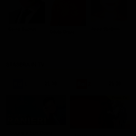
Anna Skellern
David Suchet
T
Olivia Grant
STASERA IN TV
21:30
21:20
Prima TV
Sogno e Son Desto