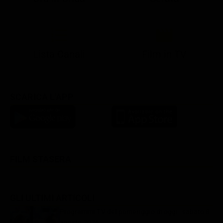
21:08
21:14
21:15
21:25
22:50
23:00
21:10
21:15
21:19
21:30
22:51
23:03
Lista Canali
Film in TV
SCARICA L'APP
FILM STASERA
GLI ULTIMI ARTICOLI
Programmi TV del pomeriggio di oggi | sabato 8
agosto 2026