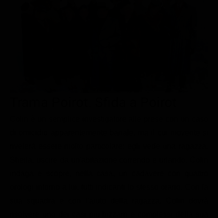
Le interviste in esclusiva
Tempesta D’amore
Temptation Island
Film da vedere
Il Paradiso delle signore
Ultima Fermata
Piattaforme streaming
Un Posto al Sole
Talent show
Apple TV Plus
Segreti di Famiglia
Infotainment
Discovery Plus
The Family
Game Show
Disney plus
Trama Poirot. Sfida a Poirot
Uomini e Donne
NetFlix
Colin è un semplice investigatore alle prese con un caso
Gossip
Now TV
di omicidio apparentemente banale, ma il cui movente si
Sport in tv
Paramount Plus
rivelerà essere molto particolare: egli vede una ragazza,
Cartoni Anime e Manga
Prime Video
Sheila, uscire da un'abitazione correndo e urlando. Colin
indaga e scopre, nella casa, un cadavere con quattro
Vip e Personaggi Tv
RaiPlay
orologi intorno a lui, tutti indicanti lo stesso orario. Con la
Musica
sua squadra e con l'aiuto della ragazza, Colin dovrà
Oroscopo Paolo Fox
risolvere uno dei casi più bizzarri e complessi della sua