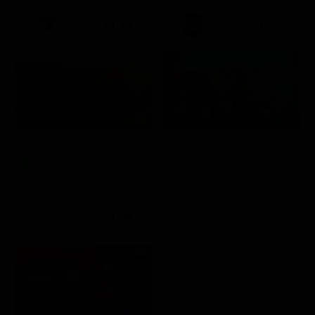
21:15
21:40
Stagione 1 - Ep. 1
La vera storia del Colosseo: ascesa e caduta
I delitti del BarLume
Documentario
Serie TV
21:30