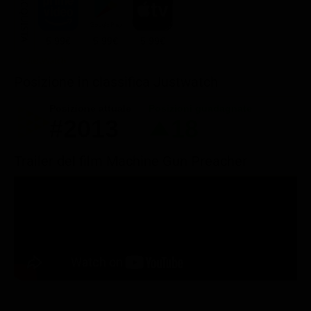
ACQUISTA
5.99€
5.99€
5.99€
Posizione in classifica Justwatch
Posizione attuale
Posizioni guadagnate
#2013
18
Trailer del film Machine Gun Preacher