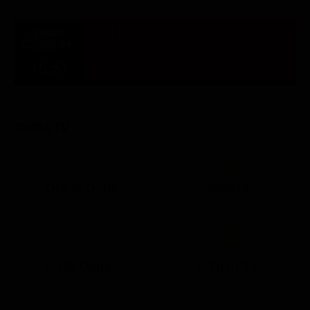
ULTIM'ORA
Iran: il patto con Pakistan e Turchia non
garantirà la sicurezza di Riad
16:51
TUTTE LE NEWS
GUIDA TV
Ora in Onda
Serata
21:05
21:10
21:17
22:57
23:10
23:30
21:08
21:15
21:19
23:03
23:17
23:30
Lista Canali
Film in TV