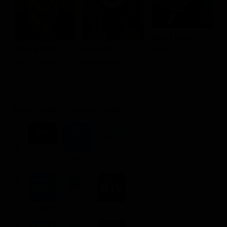
Kathy Baker
Daisy
Gerard Butler
Michelle
P
Sam Childers
Monaghan
Bi
Lynn
Dove vederlo ondemand
STREAMING
Flat
Flat
Flat
NOLEGGIA
3.99€
3.99€
3.99€