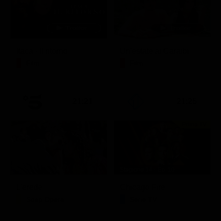
Itaca - Il ritorno
Un'estate ai Caraibi
Film
Film
21:21
21:25
Prima TV
Stagione 14 - Ep. 10
L'erede
Chicago Fire
Soap Opera
Serie TV