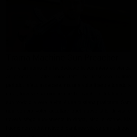
Le interviste in esclusiva
Tempesta D’amore
Temptation Island
Film da vedere
Il Paradiso delle signore
Ultima Fermata
Piattaforme streaming
Un Posto al Sole
Talent show
Apple TV Plus
Segreti di Famiglia
Infotainment
Discovery Plus
The Family
Game Show
Disney plus
Trama Machine Gun Preacher
Uomini e Donne
NetFlix
Sam è un uomo che ha dedicato la sua intera esistenza
al pericolo e alle motociclette; ha trascorso l'ultimo
Gossip
Now TV
periodo, infatti, in carcere, ma una volta libero e tornato a
Sport in tv
Paramount Plus
casa, troverà sua moglie che ha cambiato totalmente il
Cartoni Anime e Manga
Prime Video
suo modo di vivere la vita: è una cristiana praticante. Sam
Vip e Personaggi Tv
RaiPlay
non sembra voler accettare quel nuovo stile di vita e
troverà sfogo nuovamente in droga, alcol e donne. Ma
Musica
l'uomo non vedrà motivo di cambiare vita se prima di quel
Oroscopo Paolo Fox
momento non avrà toccato il fondo.