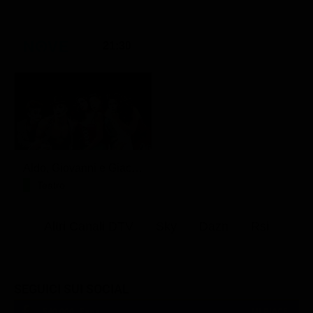
21:30
Aldo, Giovanni e Giacomo - Anplagghed
Teatro
Altri Canali DTV
Sky
Dazn
Rsi
SEGUICI SUI SOCIAL
540,000
Fans
MI PIACE