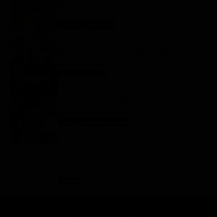
Oroscopo Paolo Fox del giorno: le stelle di
domenica 9 agosto 2026
Oroscopo Paolo Fox
9 Agosto 2026
Programmi TV del pomeriggio di oggi |
domenica 9 agosto 2026
Anticipazioni Tv
9 Agosto 2026
Tutto per la mia famiglia 2, replica puntata 8
agosto in streaming | Video Mediaset
Tutto per la mia famiglia
9 Agosto 2026
Gerry Scotti compie 70 anni, la sorpresa di Pier
Silvio Berlusconi a La Ruota della Fortuna: “Sei
un mito, ti voglio bene”
Notizie
9 Agosto 2026
Chi siamo
Lo staff
Contatta la redazione
Privacy
Disclaimer
Preferenze pubblicitarie