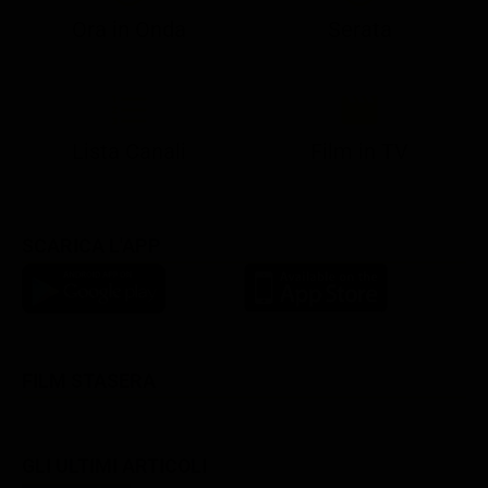
Ora in Onda
Serata
21:10
21:15
21:22
23:03
23:17
00:31
21:10
21:15
21:30
23:03
23:18
Lista Canali
Film in TV
SCARICA L'APP
FILM STASERA
GLI ULTIMI ARTICOLI