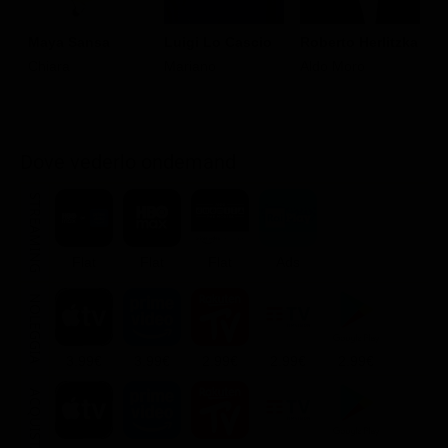
Maya Sansa
Luigi Lo Cascio
Roberto Herlitzka
P
Chiara
Mariano
Aldo Moro
E
Dove vederlo ondemand
STREAMING
Flat
Flat
Flat
Ads
NOLEGGIA
3.99€
3.99€
2.99€
2.99€
2.99€
ACQUISTA