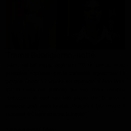
Le interviste in esclusiva
Tempesta D’amore
Temptation Island
Film da vedere
Il Paradiso delle signore
Ultima Fermata
Piattaforme streaming
Un Posto al Sole
Talent show
Apple TV Plus
Segreti di Famiglia
Infotainment
Discovery Plus
The Family
Game Show
Disney plus
Trama Buongiorno, notte
Uomini e Donne
NetFlix
Siamo nel bel mezzo degli anni '70, un periodo molto
particolare soprattutto per la criminalità organizzata. La
Gossip
Now TV
giovane Chiara è coinvolta nel rapimento di Aldo Moro,
Sport in tv
Paramount Plus
ma in realtà nel profondo del suo cuore vorrebbe
Cartoni Anime e Manga
Prime Video
sbarazzarsi di quel suo lato oscuro che la porta a
Vip e Personaggi Tv
RaiPlay
compiere gesti imperdonabili. Riuscirà il lato umano e
razionale di Chiara ad avere la meglio?
Musica
Oroscopo Paolo Fox
Scheda del film