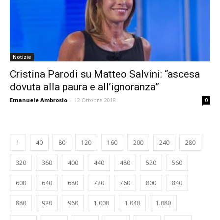
Notizie
Cristina Parodi su Matteo Salvini: “ascesa
dovuta alla paura e all’ignoranza”
Emanuele Ambrosio
-
12 Ottobre 2018
0
1
40
80
120
160
200
240
280
320
360
400
440
480
520
560
600
640
680
720
760
800
840
880
920
960
1.000
1.040
1.080