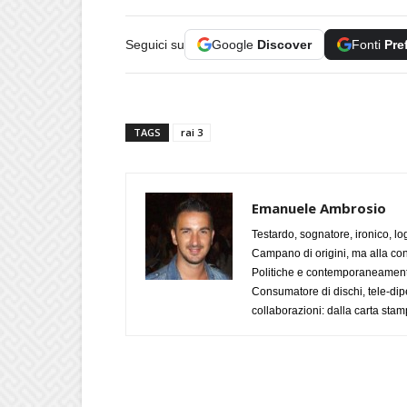
Seguici su
Google
Discover
Fonti
Pre
TAGS
rai 3
Emanuele Ambrosio
Testardo, sognatore, ironico, l
Campano di origini, ma alla con
Politiche e contemporaneamente 
Consumatore di dischi, tele-dip
collaborazioni: dalla carta stam