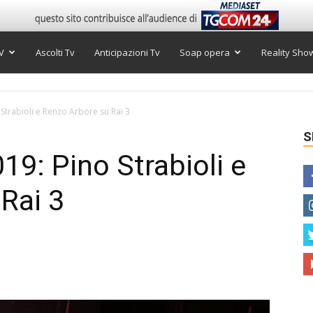
V
Ascolti Tv
Anticipazioni Tv
Soap opera
Reality Sho
 Strabioli e Renzo Arbore su Rai 3
S
019: Pino Strabioli e
Rai 3