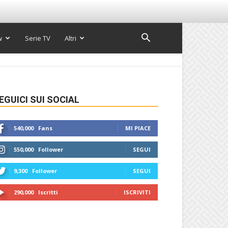
w
Serie TV
Altri
EGUICI SUI SOCIAL
540,000
Fans
MI PIACE
550,000
Follower
SEGUI
9,300
Follower
SEGUI
290,000
Iscritti
ISCRIVITI