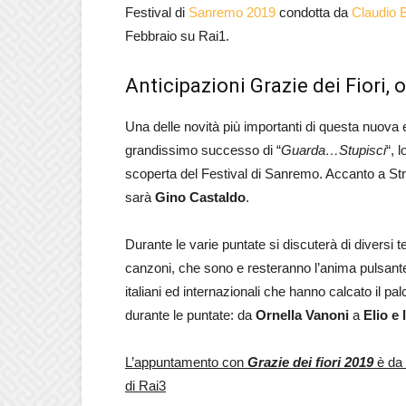
Festival di
Sanremo 2019
condotta da
Claudio B
Febbraio su Rai1.
Anticipazioni Grazie dei Fiori, o
Una delle novità più importanti di questa nuova 
grandissimo successo di “
Guarda…Stupisci
“, 
scoperta del Festival di Sanremo. Accanto a Str
sarà
Gino Castaldo
.
Durante le varie puntate si discuterà di diversi t
canzoni, che sono e resteranno l’anima pulsante de
italiani ed internazionali che hanno calcato il pal
durante le puntate: da
Ornella Vanoni
a
Elio e 
L’appuntamento con
Grazie dei fiori 2019
è da 
di Rai3