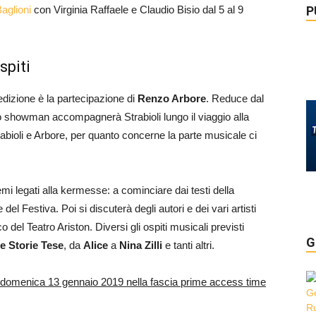
P
aglioni
con Virginia Raffaele e Claudio Bisio dal 5 al 9
spiti
edizione è la partecipazione di
Renzo Arbore
. Reduce dal
lo showman accompagnerà Strabioli lungo il viaggio alla
abioli e Arbore, per quanto concerne la parte musicale ci
emi legati alla kermesse: a cominciare dai testi della
l Festiva. Poi si discuterà degli autori e dei vari artisti
co del Teatro Ariston. Diversi gli ospiti musicali previsti
G
le Storie Tese
, da
Alice
a
Nina Zilli
e tanti altri.
domenica 13 gennaio 2019 nella fascia prime access time