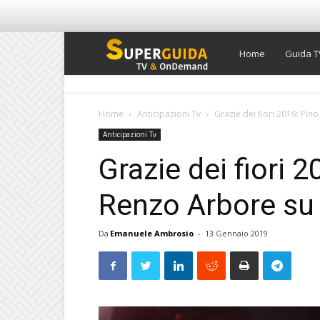
Super
Home
Guida T
Guida
Home
Anticipazioni Tv
Grazie dei fiori 2019: Pino
Anticipazioni Tv
TV
Grazie dei fiori 2
Renzo Arbore su 
Da
Emanuele Ambrosio
-
13 Gennaio 2019