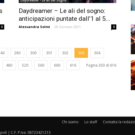
Daydreamer - Le ali del sogno
s
Daydreamer – Le ali del sogno:
anticipazioni puntate dall’1 al 5...
Alessandra Solmi
-
28 Gennaio 2021
0
0
240
280
300
301
302
303
304
480
520
560
600
616
Pagina 303 di 616
Chi siamo
Lo staff
Contatta la redazi
oli | C.F. P.Iva: 08723421213