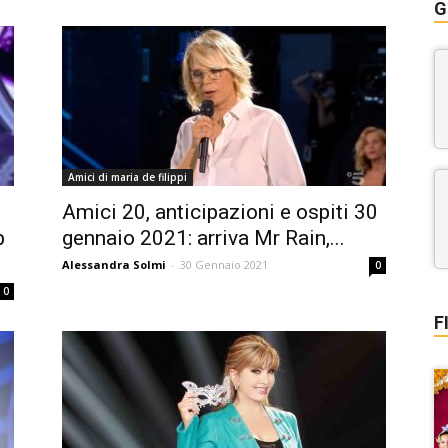
G
Amici di maria de filippi
Amici 20, anticipazioni e ospiti 30
p
gennaio 2021: arriva Mr Rain,...
Alessandra Solmi
-
30 Gennaio 2021
0
0
F