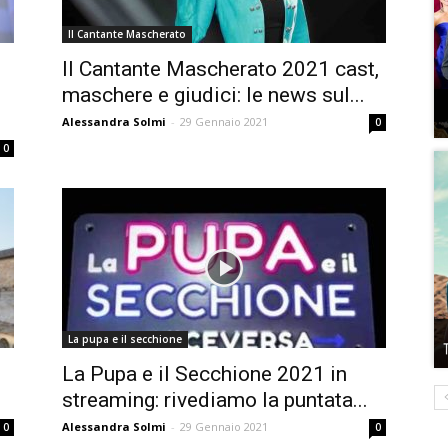
Il Cantante Mascherato
Il Cantante Mascherato 2021 cast,
maschere e giudici: le news sul...
Alessandra Solmi
-
29 Gennaio 2021
0
0
La pupa e il secchione
La Pupa e il Secchione 2021 in
streaming: rivediamo la puntata...
Alessandra Solmi
-
29 Gennaio 2021
0
0