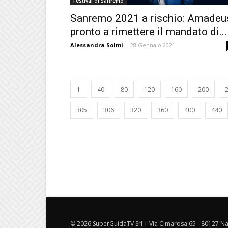
Festival di Sanremo
Sanremo 2021 a rischio: Amadeu
pronto a rimettere il mandato di...
Alessandra Solmi
-
28 Gennaio 2021
1
40
80
120
160
200
305
306
320
360
400
440
© 2026 SuperGuidaTV Srl | Via Cimarosa 65 - 80127 Nap