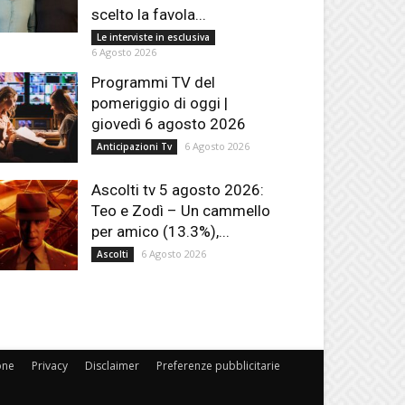
scelto la favola...
Le interviste in esclusiva
6 Agosto 2026
Programmi TV del
pomeriggio di oggi |
giovedì 6 agosto 2026
6 Agosto 2026
Anticipazioni Tv
Ascolti tv 5 agosto 2026:
Teo e Zodì – Un cammello
per amico (13.3%),...
6 Agosto 2026
Ascolti
one
Privacy
Disclaimer
Preferenze pubblicitarie