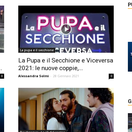
P
La pupa e il secchione
La Pupa e il Secchione e Viceversa
.
2021: le nuove coppie,...
Alessandra Solmi
-
28 Gennaio 2021
0
0
G