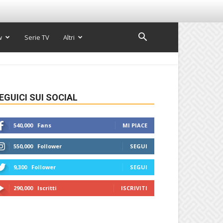
w
Serie TV
Altri
EGUICI SUI SOCIAL
540,000
Fans
MI PIACE
550,000
Follower
SEGUI
9,300
Follower
SEGUI
290,000
Iscritti
ISCRIVITI