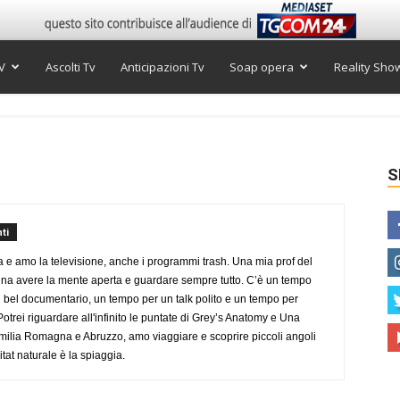
V
Ascolti Tv
Anticipazioni Tv
Soap opera
Reality Sho
S
ti
a e amo la televisione, anche i programmi trash. Una mia prof del
gna avere la mente aperta e guardare sempre tutto. C’è un tempo
 bel documentario, un tempo per un talk polito e un tempo per
trei riguardare all'infinito le puntate di Grey’s Anatomy e Una
ilia Romagna e Abruzzo, amo viaggiare e scoprire piccoli angoli
tat naturale è la spiaggia.