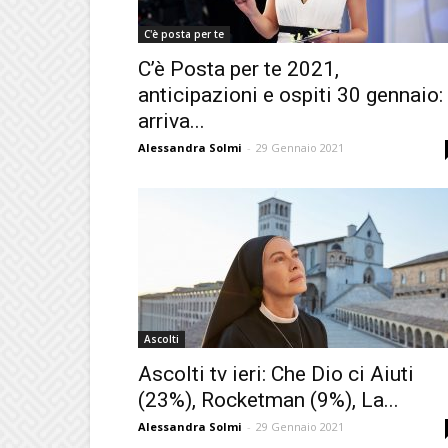
C'è posta per te
C’è Posta per te 2021,
anticipazioni e ospiti 30 gennaio:
arriva...
Alessandra Solmi
-
29 Gennaio 2021
Ascolti
Ascolti tv ieri: Che Dio ci Aiuti
(23%), Rocketman (9%), La...
Alessandra Solmi
-
29 Gennaio 2021