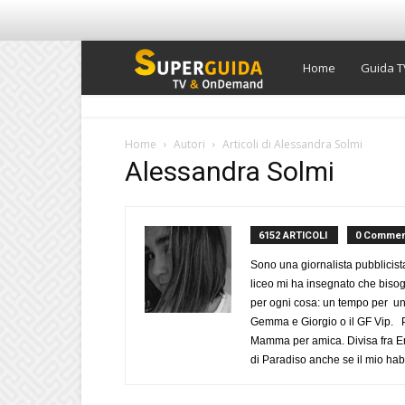
Super
Home
Guida T
Guida
Home
Autori
Articoli di Alessandra Solmi
Alessandra Solmi
TV
6152 ARTICOLI
0 Commen
Sono una giornalista pubblicist
liceo mi ha insegnato che biso
per ogni cosa: un tempo per un
Gemma e Giorgio o il GF Vip. Po
Mamma per amica. Divisa fra Em
di Paradiso anche se il mio habi