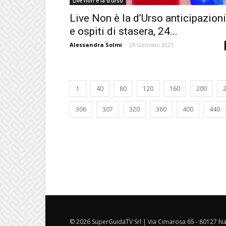
Live non è la d'urso
Live Non è la d’Urso anticipazioni
e ospiti di stasera, 24...
Alessandra Solmi
-
24 Gennaio 2021
1
40
80
120
160
200
306
307
320
360
400
440
© 2026 SuperGuidaTV Srl | Via Cimarosa 65 - 80127 Nap