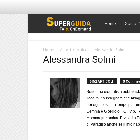
Super
Home
Guida T
Guida
Home
Autori
Articoli di Alessandra Solmi
Alessandra Solmi
TV
6152 ARTICOLI
0 Commen
Sono una giornalista pubblicist
liceo mi ha insegnato che biso
per ogni cosa: un tempo per un
Gemma e Giorgio o il GF Vip. Po
Mamma per amica. Divisa fra Em
di Paradiso anche se il mio habi