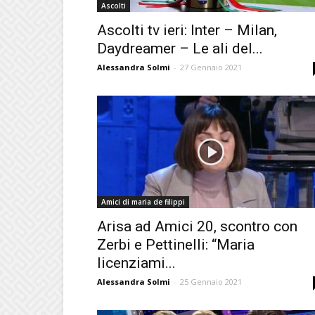
Ascolti
Ascolti tv ieri: Inter – Milan,
Daydreamer – Le ali del...
Alessandra Solmi
-
27 Gennaio 2021
Amici di maria de filippi
Arisa ad Amici 20, scontro con
Zerbi e Pettinelli: “Maria
licenziami...
Alessandra Solmi
-
25 Gennaio 2021