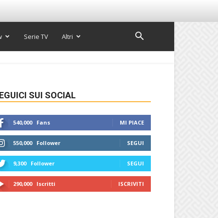
w
Serie TV
Altri
EGUICI SUI SOCIAL
540,000
Fans
MI PIACE
550,000
Follower
SEGUI
9,300
Follower
SEGUI
290,000
Iscritti
ISCRIVITI