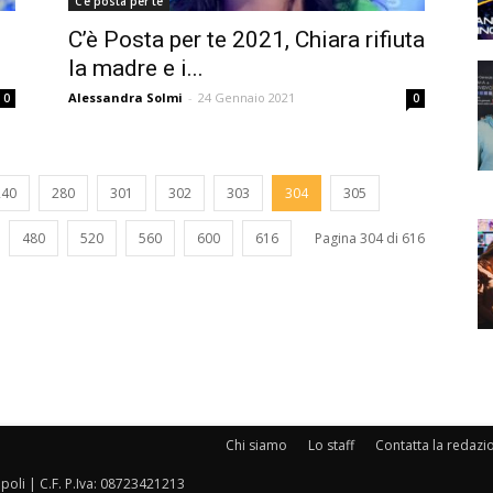
C'è posta per te
C’è Posta per te 2021, Chiara rifiuta
la madre e i...
Alessandra Solmi
-
24 Gennaio 2021
0
0
240
280
301
302
303
304
305
480
520
560
600
616
Pagina 304 di 616
Chi siamo
Lo staff
Contatta la redazi
oli | C.F. P.Iva: 08723421213