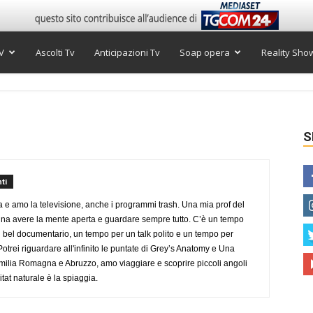
V
Ascolti Tv
Anticipazioni Tv
Soap opera
Reality Sho
S
ti
a e amo la televisione, anche i programmi trash. Una mia prof del
gna avere la mente aperta e guardare sempre tutto. C’è un tempo
 bel documentario, un tempo per un talk polito e un tempo per
trei riguardare all'infinito le puntate di Grey’s Anatomy e Una
ilia Romagna e Abruzzo, amo viaggiare e scoprire piccoli angoli
tat naturale è la spiaggia.