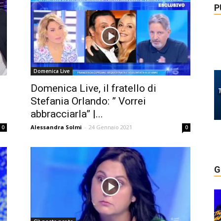
P
Domenica Live
Domenica Live, il fratello di
Stefania Orlando: ” Vorrei
abbracciarla” |...
Alessandra Solmi
-
24 Gennaio 2021
0
0
G