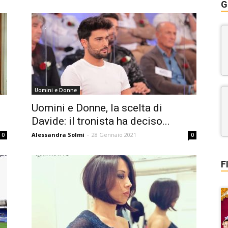
G
Uomini e Donne
Uomini e Donne, la scelta di
Davide: il tronista ha deciso...
Alessandra Solmi
-
28 Gennaio 2021
0
0
F