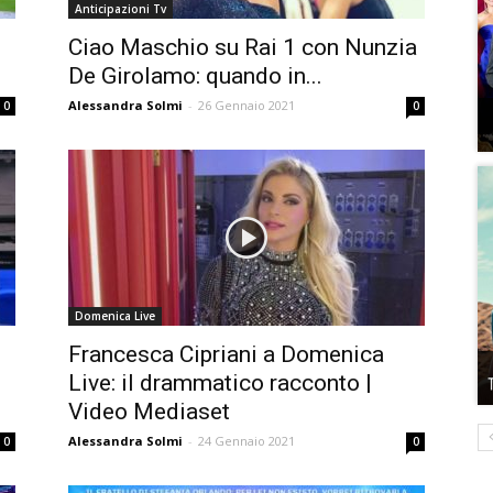
Anticipazioni Tv
Ciao Maschio su Rai 1 con Nunzia
De Girolamo: quando in...
Alessandra Solmi
-
26 Gennaio 2021
0
0
Domenica Live
Francesca Cipriani a Domenica
Live: il drammatico racconto |
Video Mediaset
Alessandra Solmi
-
24 Gennaio 2021
0
0