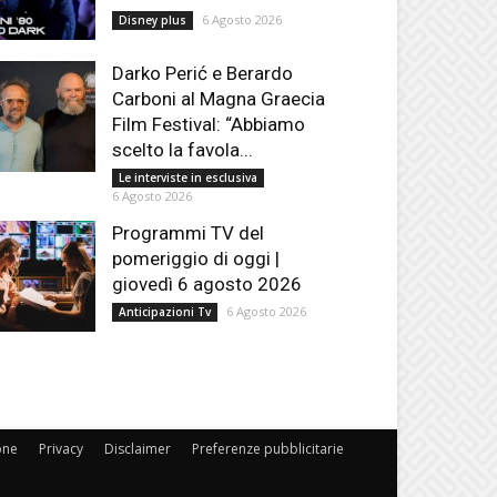
6 Agosto 2026
Disney plus
Darko Perić e Berardo
Carboni al Magna Graecia
Film Festival: “Abbiamo
scelto la favola...
Le interviste in esclusiva
6 Agosto 2026
Programmi TV del
pomeriggio di oggi |
giovedì 6 agosto 2026
6 Agosto 2026
Anticipazioni Tv
one
Privacy
Disclaimer
Preferenze pubblicitarie