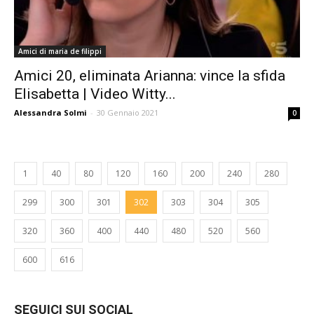
Amici di maria de filippi
Amici 20, eliminata Arianna: vince la sfida
Elisabetta | Video Witty...
Alessandra Solmi
-
30 Gennaio 2021
0
1
40
80
120
160
200
240
280
299
300
301
302
303
304
305
320
360
400
440
480
520
560
600
616
SEGUICI SUI SOCIAL