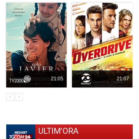
21:05
21:07
ULTIM'ORA
-