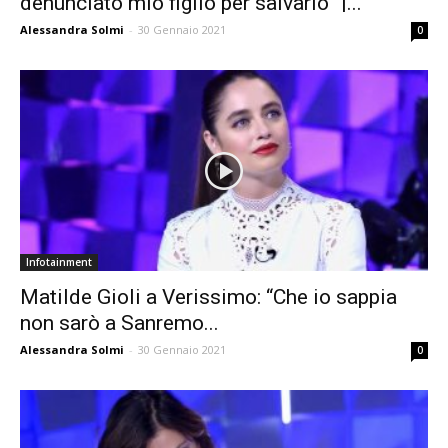
denunciato mio figlio per salvarlo” |...
Alessandra Solmi
-
30 Gennaio 2021
0
Infotainment
Matilde Gioli a Verissimo: “Che io sappia
non sarò a Sanremo...
Alessandra Solmi
-
30 Gennaio 2021
0