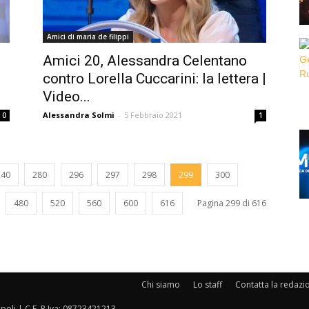
Amici di maria de filippi
Amici 20, Alessandra Celentano
contro Lorella Cuccarini: la lettera |
Video...
Alessandra Solmi
-
5 Febbraio 2021
0
1
240
280
296
297
298
299
300
480
520
560
600
616
Pagina 299 di 616
Chi siamo
Lo staff
Contatta la redazi
oli | C.F. P.Iva: 08723421213