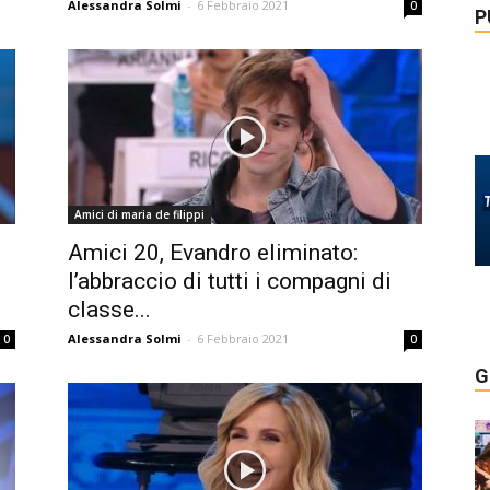
Alessandra Solmi
-
6 Febbraio 2021
0
P
Amici di maria de filippi
Amici 20, Evandro eliminato:
l’abbraccio di tutti i compagni di
classe...
Alessandra Solmi
-
6 Febbraio 2021
0
0
G