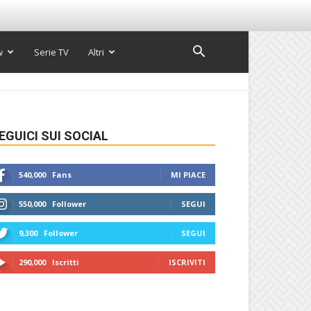
w
Serie TV
Altri
EGUICI SUI SOCIAL
540,000
Fans
MI PIACE
550,000
Follower
SEGUI
9,300
Follower
SEGUI
290,000
Iscritti
ISCRIVITI