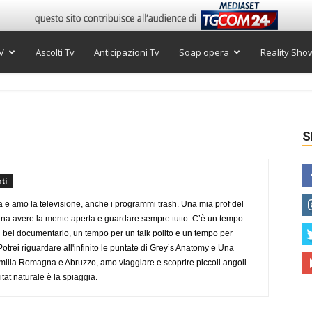
V
Ascolti Tv
Anticipazioni Tv
Soap opera
Reality Sho
S
ti
a e amo la televisione, anche i programmi trash. Una mia prof del
gna avere la mente aperta e guardare sempre tutto. C’è un tempo
 bel documentario, un tempo per un talk polito e un tempo per
trei riguardare all'infinito le puntate di Grey’s Anatomy e Una
ilia Romagna e Abruzzo, amo viaggiare e scoprire piccoli angoli
tat naturale è la spiaggia.