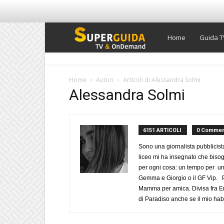
Super
Home
Guida T
Guida
Home
Autori
Articoli di Alessandra Solmi
Alessandra Solmi
TV
6151 ARTICOLI
0 Commen
Sono una giornalista pubblicist
liceo mi ha insegnato che biso
per ogni cosa: un tempo per un
Gemma e Giorgio o il GF Vip. Po
Mamma per amica. Divisa fra Em
di Paradiso anche se il mio habi