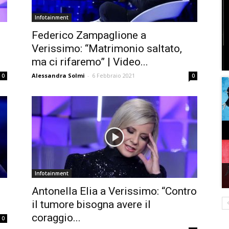
Infotainment
Federico Zampaglione a
Verissimo: “Matrimonio saltato,
ma ci rifaremo” | Video...
Alessandra Solmi
-
6 Febbraio 2021
0
0
Infotainment
Antonella Elia a Verissimo: “Contro
il tumore bisogna avere il
coraggio...
0