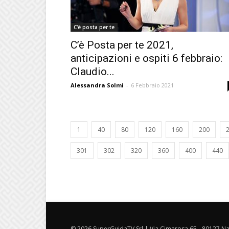
C'è posta per te
C’è Posta per te 2021,
anticipazioni e ospiti 6 febbraio:
Claudio...
Alessandra Solmi
-
6 Febbraio 2021
1
40
80
120
160
200
301
302
320
360
400
440
© 2026 SuperGuidaTV Srl | Via Cimarosa 65 - 80127 Nap