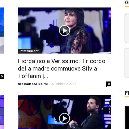
G
Infotainment
Fiordaliso a Verissimo: il ricordo
della madre commuove Silvia
Toffanin |...
0
Alessandra Solmi
-
6 Febbraio 2021
0
F