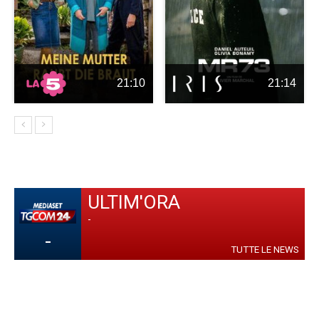
21:10
21:14
ULTIM'ORA
-
-
TUTTE LE NEWS