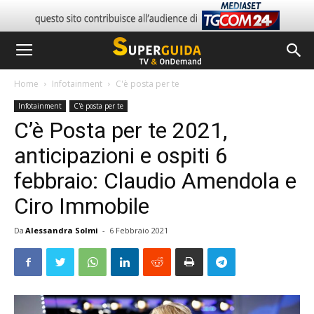
Home
Infotainment
C'è posta per te
Infotainment
C'è posta per te
C’è Posta per te 2021,
anticipazioni e ospiti 6
febbraio: Claudio Amendola e
Ciro Immobile
Da
Alessandra Solmi
-
6 Febbraio 2021