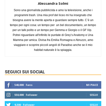
Alessandra Solmi
Sono una giornalista pubblicista e amo la televisione, anche i
programmi trash. Una mia prof del liceo mi ha insegnato che
bisogna avere la mente aperta e guardare sempre tutto. C’è un
tempo per ogni cosa: un tempo per un bel documentario, un tempo
per un talk polito e un tempo per Gemma e Giorgio o il GF Vip.
Potrei riguardare all'infinito le puntate di Grey’s Anatomy e Una
Mamma per amica. Divisa fra Emilia Romagna e Abruzzo, amo
viaggiare e scoprire piccoli angoli di Paradiso anche se il mio
habitat naturale è la spiaggia.
SEGUICI SUI SOCIAL
540,000
Fans
MI PIACE
550,000
Follower
SEGUI
9,300
Follower
SEGUI