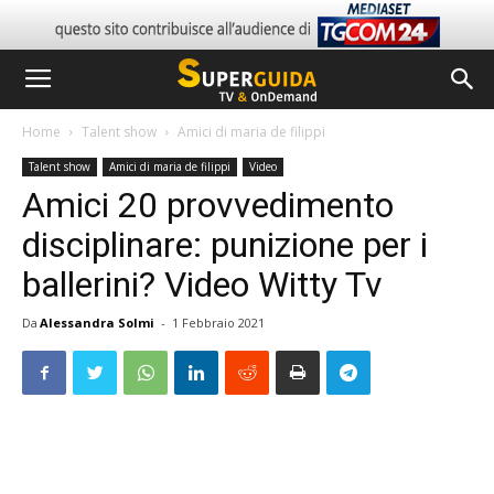
Home
Talent show
Amici di maria de filippi
Talent show
Amici di maria de filippi
Video
Amici 20 provvedimento
disciplinare: punizione per i
ballerini? Video Witty Tv
Da
Alessandra Solmi
-
1 Febbraio 2021