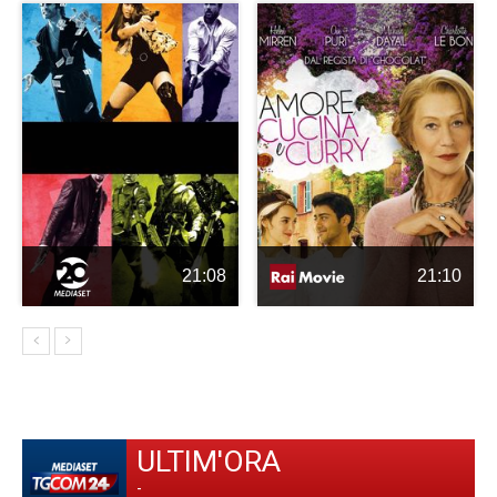
21:08
21:10
ULTIM'ORA
-