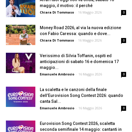
maggio, il motivo: il perché
Chiara Di Tommaso
-
16 Maggio 2026
0
Money Road 2026, al via la nuova edizione
con Fabio Caressa: quando e dove...
Chiara Di Tommaso
-
16 Maggio 2026
0
Verissimo di Silvia Toffanin, ospiti ed
anticipazioni di sabato 16 e domenica 17
maggio...
Emanuele Ambrosio
-
16 Maggio 2026
0
La scaletta e le canzoni della finale
dell’Eurovision Song Contest 2026: quando
canta Sal...
Emanuele Ambrosio
-
16 Maggio 2026
0
Eurovision Song Contest 2026, scaletta
seconda semifinale 14 maggio: cantanti in