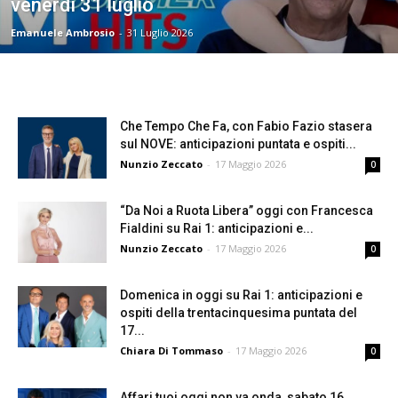
venerdì 31 luglio
Emanuele Ambrosio
-
31 Luglio 2026
Che Tempo Che Fa, con Fabio Fazio stasera
sul NOVE: anticipazioni puntata e ospiti...
Nunzio Zeccato
-
17 Maggio 2026
0
“Da Noi a Ruota Libera” oggi con Francesca
Fialdini su Rai 1: anticipazioni e...
Nunzio Zeccato
-
17 Maggio 2026
0
Domenica in oggi su Rai 1: anticipazioni e
ospiti della trentacinquesima puntata del
17...
Chiara Di Tommaso
-
17 Maggio 2026
0
Affari tuoi oggi non va onda, sabato 16