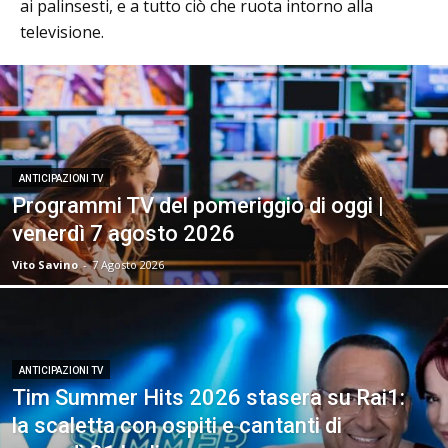
ai palinsesti, e a tutto ciò che ruota intorno alla
televisione.
ANTICIPAZIONI TV
Programmi TV del pomeriggio di oggi |
venerdì 7 agosto 2026
Vito Savino
-
7 Agosto 2026
ANTICIPAZIONI TV
Tim Summer Hits 2026 stasera su Rai1:
la scaletta con ospiti e cantanti di