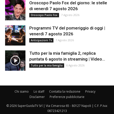
Oroscopo Paolo Fox del giorno: le stelle
di venerdì 7 agosto 2026
7 Agosto 2026
Oroscopo Paolo Fox
Programmi TV del pomeriggio di oggi |
venerdì 7 agosto 2026
7 Agosto 2026
Anticipazioni Tv
Tutto per la mia famiglia 2, replica
puntata 6 agosto in streaming | Video...
6 Agosto 2026
Tutto per la mia famiglia
Chi siamo
Lo staff
Contatta la redazione
Privacy
Disclaimer
Preferenze pubblicitarie
© 2026 SuperGuidaTV Srl | Via Cimarosa 65 - 80127 Napoli | C.F. P.Iva:
08723421213