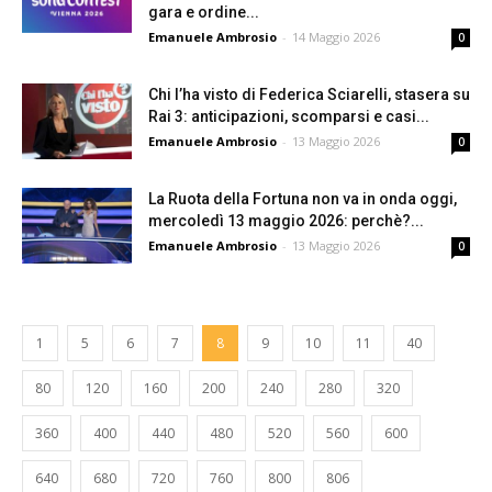
gara e ordine...
Emanuele Ambrosio
-
14 Maggio 2026
0
Chi l’ha visto di Federica Sciarelli, stasera su
Rai 3: anticipazioni, scomparsi e casi...
Emanuele Ambrosio
-
13 Maggio 2026
0
La Ruota della Fortuna non va in onda oggi,
mercoledì 13 maggio 2026: perchè?...
Emanuele Ambrosio
-
13 Maggio 2026
0
1
5
6
7
8
9
10
11
40
80
120
160
200
240
280
320
360
400
440
480
520
560
600
640
680
720
760
800
806