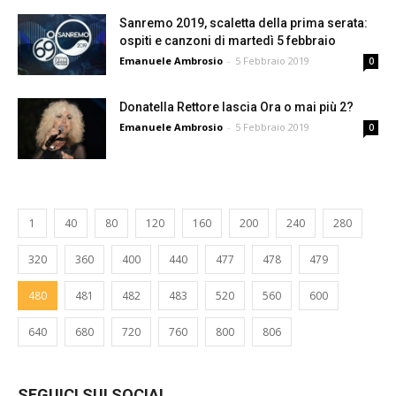
Sanremo 2019, scaletta della prima serata:
ospiti e canzoni di martedì 5 febbraio
Emanuele Ambrosio
-
5 Febbraio 2019
0
Donatella Rettore lascia Ora o mai più 2?
Emanuele Ambrosio
-
5 Febbraio 2019
0
1
40
80
120
160
200
240
280
320
360
400
440
477
478
479
480
481
482
483
520
560
600
640
680
720
760
800
806
SEGUICI SUI SOCIAL