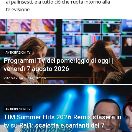
ai palinsesti, e a tutto ciò che ruota intorno alla
televisione.
ANTICIPAZIONI TV
Programmi TV del pomeriggio di oggi |
venerdì 7 agosto 2026
Vito Savino
-
7 Agosto 2026
ANTICIPAZIONI TV
TIM Summer Hits 2026 Remix stasera in
tv su Rai1: scaletta e cantanti del 7