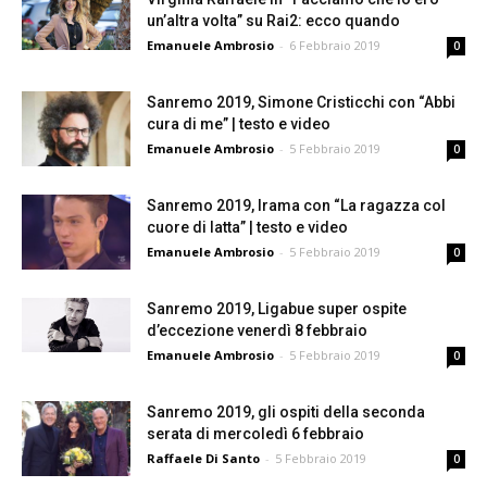
un’altra volta” su Rai2: ecco quando
Emanuele Ambrosio
-
6 Febbraio 2019
0
Sanremo 2019, Simone Cristicchi con “Abbi
cura di me” | testo e video
Emanuele Ambrosio
-
5 Febbraio 2019
0
Sanremo 2019, Irama con “La ragazza col
cuore di latta” | testo e video
Emanuele Ambrosio
-
5 Febbraio 2019
0
Sanremo 2019, Ligabue super ospite
d’eccezione venerdì 8 febbraio
Emanuele Ambrosio
-
5 Febbraio 2019
0
Sanremo 2019, gli ospiti della seconda
serata di mercoledì 6 febbraio
Raffaele Di Santo
-
5 Febbraio 2019
0