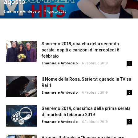
agosto
Emanuele Ambrosio
-
7 Agosto 2026
Sanremo 2019, scaletta della seconda
serata: ospiti e canzoni di mercoledì 6
febbraio
Emanuele Ambrosio
-
6 Febbraio 2019
0
Il Nome della Rosa, Serie tv: quando in TV su
Rai 1
Emanuele Ambrosio
-
6 Febbraio 2019
0
Sanremo 2019, classifica della prima serata
di martedì 5 febbraio 2019
Emanuele Ambrosio
-
6 Febbraio 2019
0
Virginia Raffaele in “Facciamo che io ero