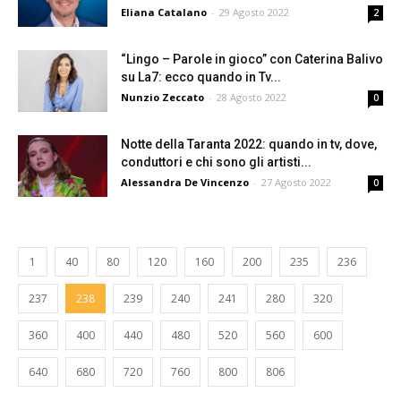
Eliana Catalano
-
29 Agosto 2022
2
“Lingo – Parole in gioco” con Caterina Balivo
su La7: ecco quando in Tv...
Nunzio Zeccato
-
28 Agosto 2022
0
Notte della Taranta 2022: quando in tv, dove,
conduttori e chi sono gli artisti...
Alessandra De Vincenzo
-
27 Agosto 2022
0
1
40
80
120
160
200
235
236
237
238
239
240
241
280
320
360
400
440
480
520
560
600
640
680
720
760
800
806