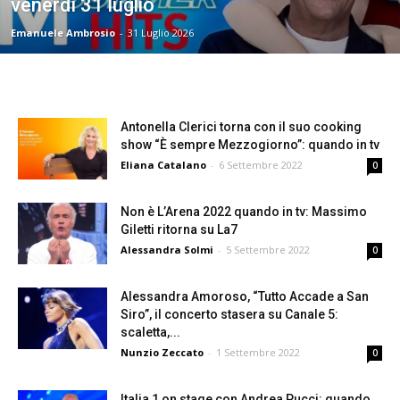
venerdì 31 luglio
Emanuele Ambrosio
-
31 Luglio 2026
Antonella Clerici torna con il suo cooking
show “È sempre Mezzogiorno”: quando in tv
Eliana Catalano
-
6 Settembre 2022
0
Non è L’Arena 2022 quando in tv: Massimo
Giletti ritorna su La7
Alessandra Solmi
-
5 Settembre 2022
0
Alessandra Amoroso, “Tutto Accade a San
Siro”, il concerto stasera su Canale 5:
scaletta,...
Nunzio Zeccato
-
1 Settembre 2022
0
Italia 1 on stage con Andrea Pucci: quando