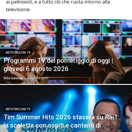
ai palinsesti, e a tutto ciò che ruota intorno alla
televisione.
ANTICIPAZIONI TV
Programmi TV del pomeriggio di oggi |
giovedì 6 agosto 2026
Vito Savino
-
6 Agosto 2026
ANTICIPAZIONI TV
Tim Summer Hits 2026 stasera su Rai1:
la scaletta con ospiti e cantanti di