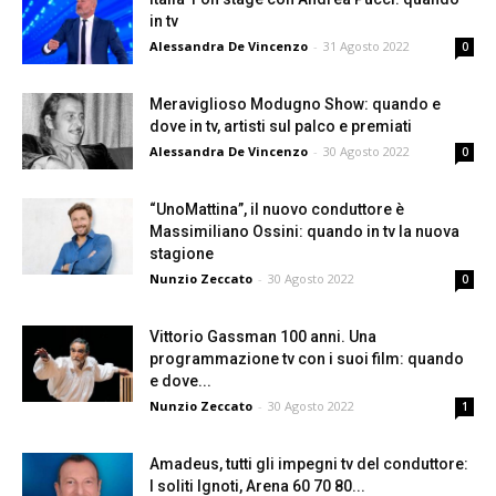
in tv
Alessandra De Vincenzo
-
31 Agosto 2022
0
Meraviglioso Modugno Show: quando e
dove in tv, artisti sul palco e premiati
Alessandra De Vincenzo
-
30 Agosto 2022
0
“UnoMattina”, il nuovo conduttore è
Massimiliano Ossini: quando in tv la nuova
stagione
Nunzio Zeccato
-
30 Agosto 2022
0
Vittorio Gassman 100 anni. Una
programmazione tv con i suoi film: quando
e dove...
Nunzio Zeccato
-
30 Agosto 2022
1
Amadeus, tutti gli impegni tv del conduttore:
I soliti Ignoti, Arena 60 70 80...