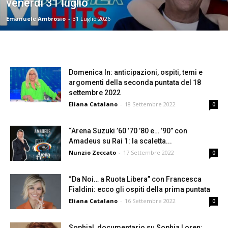
venerdì 31 luglio
Emanuele Ambrosio
-
31 Luglio 2026
Domenica In: anticipazioni, ospiti, temi e
argomenti della seconda puntata del 18
settembre 2022
Eliana Catalano
-
18 Settembre 2022
0
“Arena Suzuki ’60 ’70 ’80 e… ’90” con
Amadeus su Rai 1: la scaletta...
Nunzio Zeccato
-
17 Settembre 2022
0
“Da Noi… a Ruota Libera” con Francesca
Fialdini: ecco gli ospiti della prima puntata
Eliana Catalano
-
16 Settembre 2022
0
Sophia!, documentario su Sophia Loren: