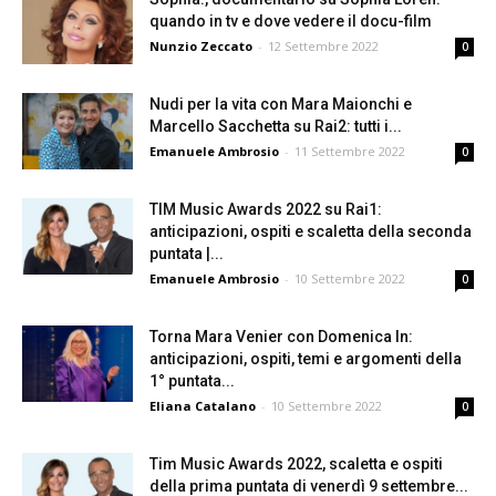
quando in tv e dove vedere il docu-film
Nunzio Zeccato
-
12 Settembre 2022
0
Nudi per la vita con Mara Maionchi e
Marcello Sacchetta su Rai2: tutti i...
Emanuele Ambrosio
-
11 Settembre 2022
0
TIM Music Awards 2022 su Rai1:
anticipazioni, ospiti e scaletta della seconda
puntata |...
Emanuele Ambrosio
-
10 Settembre 2022
0
Torna Mara Venier con Domenica In:
anticipazioni, ospiti, temi e argomenti della
1° puntata...
Eliana Catalano
-
10 Settembre 2022
0
Tim Music Awards 2022, scaletta e ospiti
della prima puntata di venerdì 9 settembre...