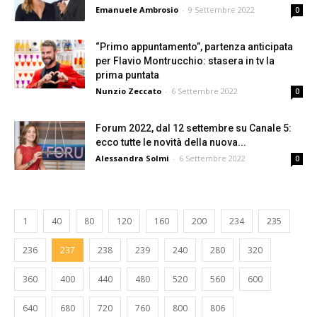
Emanuele Ambrosio
-
9 Settembre 2022
0
“Primo appuntamento”, partenza anticipata
per Flavio Montrucchio: stasera in tv la
prima puntata
Nunzio Zeccato
-
6 Settembre 2022
0
Forum 2022, dal 12 settembre su Canale 5:
ecco tutte le novità della nuova...
Alessandra Solmi
-
6 Settembre 2022
0
1
40
80
120
160
200
234
235
236
237
238
239
240
280
320
360
400
440
480
520
560
600
640
680
720
760
800
806