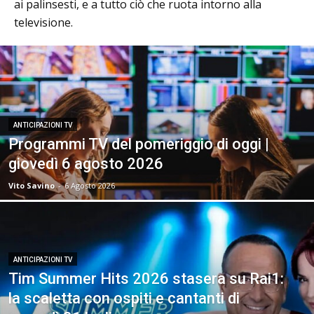
ai palinsesti, e a tutto ciò che ruota intorno alla
televisione.
ANTICIPAZIONI TV
Programmi TV del pomeriggio di oggi |
giovedì 6 agosto 2026
Vito Savino
-
6 Agosto 2026
ANTICIPAZIONI TV
Tim Summer Hits 2026 stasera su Rai1:
la scaletta con ospiti e cantanti di