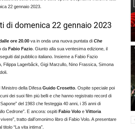
menica 22 gennaio 2023.
iti di domenica 22 gennaio 2023
dalle ore 20.00
va in onda una nuova puntata di
Che
to da
Fabio Fazio
. Giunto alla sua ventesima edizione, il
eguiti dal pubblico italiano. Insieme a Fabio Fazio
o, Filippa Lagerbåck, Gigi Marzullo, Nino Frassica, Simona
doli.
l Ministro della Difesa
Guido Crosetto
. Ospite speciale poi
cuni dei suoi film più belli e che hanno registrato record di
Sapone” del 1983 che festeggia 40 anni, i 35 anni di
allo Cedrone”. E ancora: ospiti
Fabio Volo
e
Vittoria
 vivere”, tratto dall’omonimo libro di Fabio Volo. A presentare
l titolo “La vita intima”.