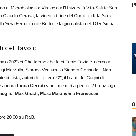
P
rio di Microbiologia e Virologia all’Università Vita-Salute San
io Claudio Cerasa, la vicedirettrice del Corriere della Sera,
ella Sera Ferruccio de Bortoli e la giornalista del TGR Sicilia
ti del Tavolo
naio 2023 di Che tempo che fa di Fabio Fazio è intorno al
Gigi Marzullo, Simona Ventura, la Signora Coriandoli. Non
i Lista, autori di “Lettera 22”, il brano dei Cugini di
 E ancora
Linda Cerruti
vincitrice di 6 argenti e 2 bronzi agli
ioglio
,
Max Giusti
,
Mara Maionchi
e
Francesco
G
 ore 20.00 su Rai3.