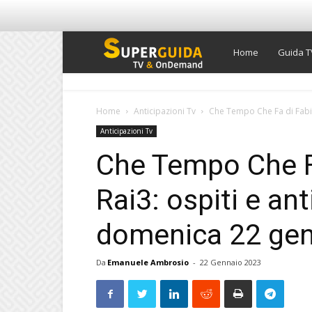
Super
Home
Guida T
Guida
Home
Anticipazioni Tv
Che Tempo Che Fa di Fabio 
Anticipazioni Tv
TV
Che Tempo Che Fa
Rai3: ospiti e ant
domenica 22 gen
Da
Emanuele Ambrosio
-
22 Gennaio 2023