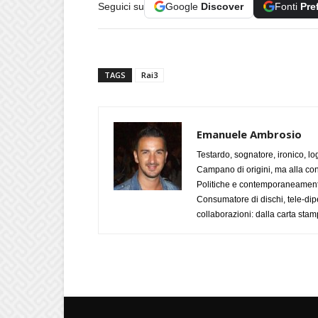
Seguici su
Google
Discover
Fonti
Pre
TAGS
Rai3
Emanuele Ambrosio
Testardo, sognatore, ironico, l
Campano di origini, ma alla con
Politiche e contemporaneamente 
Consumatore di dischi, tele-dip
collaborazioni: dalla carta stam