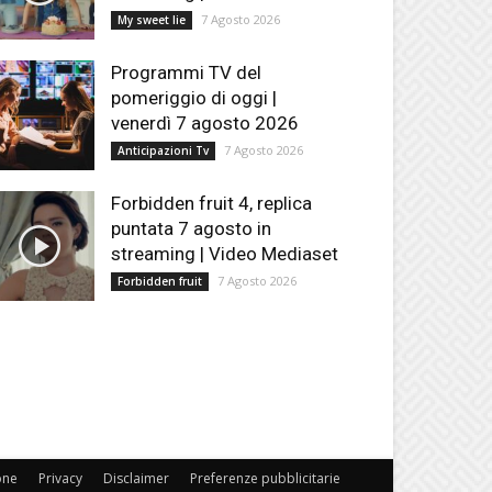
7 Agosto 2026
My sweet lie
Programmi TV del
pomeriggio di oggi |
venerdì 7 agosto 2026
7 Agosto 2026
Anticipazioni Tv
Forbidden fruit 4, replica
puntata 7 agosto in
streaming | Video Mediaset
7 Agosto 2026
Forbidden fruit
one
Privacy
Disclaimer
Preferenze pubblicitarie