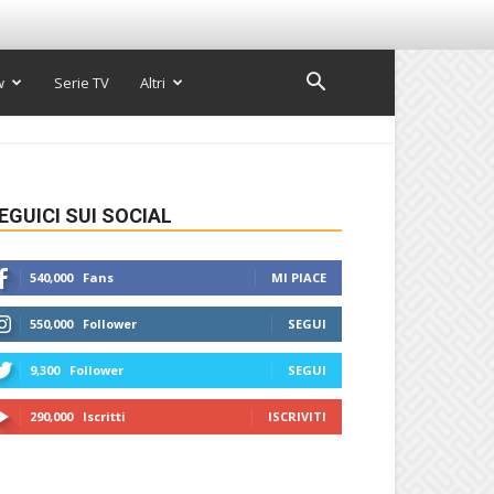
w
Serie TV
Altri
EGUICI SUI SOCIAL
540,000
Fans
MI PIACE
550,000
Follower
SEGUI
9,300
Follower
SEGUI
290,000
Iscritti
ISCRIVITI