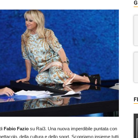
G
F
di
Fabio Fazio
su Rai3. Una nuova imperdibile puntata con
ettacolo, della cultura e dello sport. Scopriamo insieme tutti