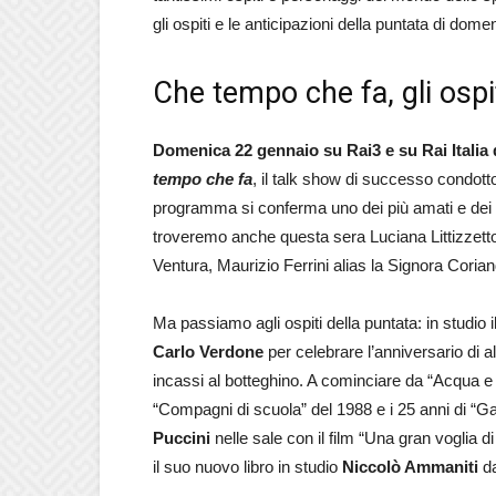
gli ospiti e le anticipazioni della puntata di do
Che tempo che fa, gli osp
Domenica 22 gennaio su Rai3 e su Rai Italia 
tempo che fa
, il talk show di successo condot
programma si conferma uno dei più amati e dei s
troveremo anche questa sera Luciana Littizzett
Ventura, Maurizio Ferrini alias la Signora Corian
Ma passiamo agli ospiti della puntata: in studio i
Carlo Verdone
per celebrare l’anniversario di al
incassi al botteghino. A cominciare da “Acqua e 
“Compagni di scuola” del 1988 e i 25 anni di “G
Puccini
nelle sale con il film “Una gran voglia di
il suo nuovo libro in studio
Niccolò Ammaniti
da