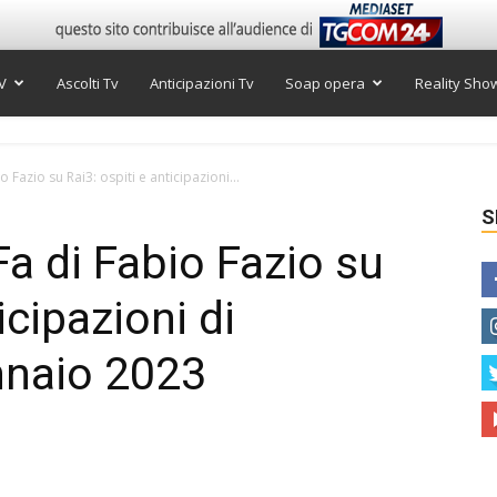
V
Ascolti Tv
Anticipazioni Tv
Soap opera
Reality Sho
Fazio su Rai3: ospiti e anticipazioni...
S
 di Fabio Fazio su
icipazioni di
naio 2023