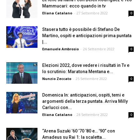
Mammucari: ecco quando in tv
Eliana Catalano
-
27 Settembre 2022
0
Stasera tutto è possibile di Stefano De
Martino, ospiti e anticipazioni prima puntata
|...
Emanuele Ambrosio
-
26 Settembre 2022
0
Elezioni 2022, dove vedere i risultati in Tv e
lo scrutinio: Maratona Mentana e...
Nunzio Zeccato
-
25 Settembre 2022
0
Domenica In: anticipazioni, ospiti, temi e
argomenti della terza puntata. Arriva Milly
Carlucci con...
Eliana Catalano
-
24 Settembre 2022
0
“Arena Suzuki ’60 ’70 ’80 e… ’90” con
Amadeus su Rai 1: la scaletta...