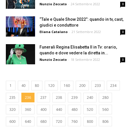
Nunzio Zeccato
-
24 Settembre 2022
0
“Tale e Quale Show 2022”: quando in tv, cast,
giudici e conduttore
Eliana Catalano
-
21 Settembre 2022
0
Funerali Regina Elisabetta II in Tv: orario,
quando e dove vedere la diretta in...
Nunzio Zeccato
-
18 Settembre 2022
0
1
40
80
120
160
200
233
234
235
236
237
238
239
240
280
320
360
400
440
480
520
560
600
640
680
720
760
800
806