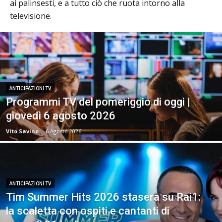
ai palinsesti, e a tutto ciò che ruota intorno alla
televisione.
ANTICIPAZIONI TV
Programmi TV del pomeriggio di oggi |
giovedì 6 agosto 2026
Vito Savino
-
6 Agosto 2026
ANTICIPAZIONI TV
Tim Summer Hits 2026 stasera su Rai1:
la scaletta con ospiti e cantanti di