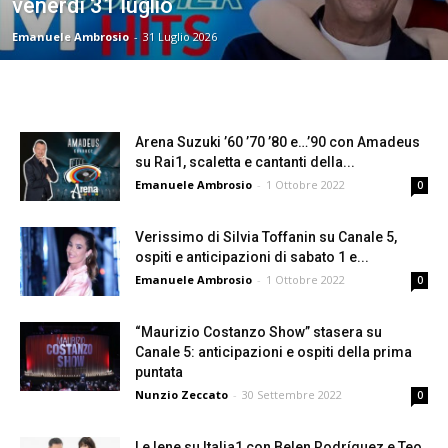
venerdì 31 luglio
Emanuele Ambrosio
-
31 Luglio 2026
Arena Suzuki ’60 ’70 ’80 e…’90 con Amadeus
su Rai1, scaletta e cantanti della...
Emanuele Ambrosio
-
1 Ottobre 2022
0
Verissimo di Silvia Toffanin su Canale 5,
ospiti e anticipazioni di sabato 1 e...
Emanuele Ambrosio
-
1 Ottobre 2022
0
“Maurizio Costanzo Show” stasera su
Canale 5: anticipazioni e ospiti della prima
puntata
Nunzio Zeccato
-
30 Settembre 2022
0
Le Iene su Italia1 con Belen Rodríguez e Teo