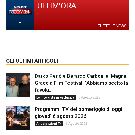
ULTIM'ORA
-
-
TUTTE LE NEWS
GLI ULTIMI ARTICOLI
Darko Perić e Berardo Carboni al Magna
Graecia Film Festival: “Abbiamo scelto la
favola...
6 Agosto 2026
Le interviste in esclusiva
Programmi TV del pomeriggio di oggi |
giovedì 6 agosto 2026
6 Agosto 2026
Anticipazioni Tv