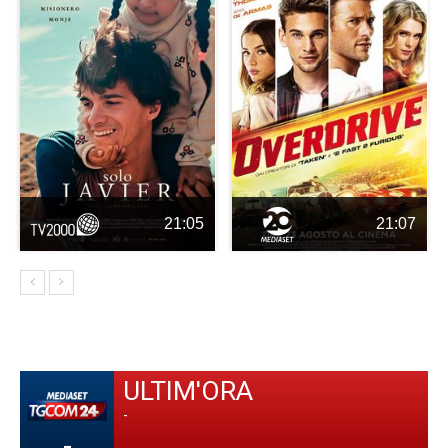
21:05
21:07
ULTIM'ORA
-
-