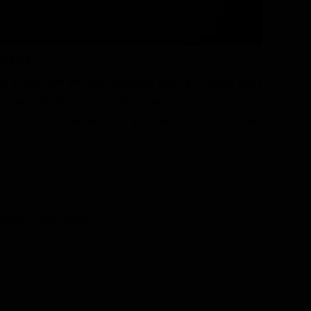
mese
 goduto dei privilegi derivanti dalla posizione della
a un drastico piano di risparmio, Vincent viene
sce Eva e si innamora. A quel punto, deve fare una
érôme Commandeur