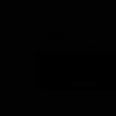
Posizione in classifica Justwatch
Posizione attuale
Posizioni guada
#8389
13
Trailer del film L'impiegato del me
STASERA IN TV