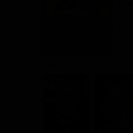
Commedi
Rating:
Cast