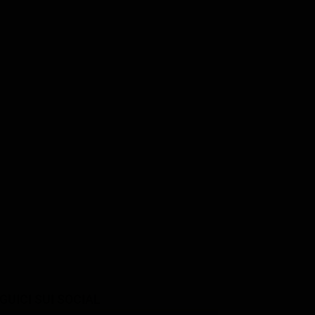
an
Jean-Marie Winling
Estéban
Jean-Paul
Le chauffeur jungle
GUICI SUI SOCIAL