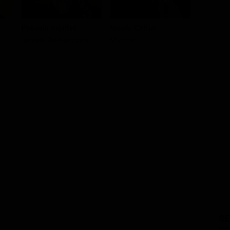
Nicole Calfan
Éva Darl
Pascale Arbillot
Martine
Monique
Isabelle Bailliencourt
SE