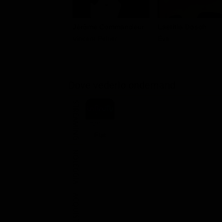
Jérôme Commandeur
Laetitia Dosch
Vincent Peltier
Éva
Dove vederlo ondemand
STREAMING
Flat
NOLEGGIA
ACQUISTA