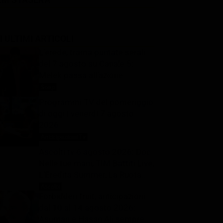
I ULTIMI ARTICOLI
L’erede, trama puntate serali
del 7 agosto su Canale 5:
Melek passa all’azione
Soap
7 Agosto 2026
Programmi TV del pomeriggio
di oggi | venerdì 7 agosto
2026
Anticipazioni Tv
7 Agosto 2026
Ascolti tv 6 agosto 2026: Doc
Nelle tue mani, TIM Battiti Live,
L’Eredità Summer, La Ruota
della Fortuna | Dati Auditel
Ascolti
7 Agosto 2026
Forbidden fruit, anticipazioni
dal 10 al 14 agosto 2026:
Asuman e Hasan Ali sempre