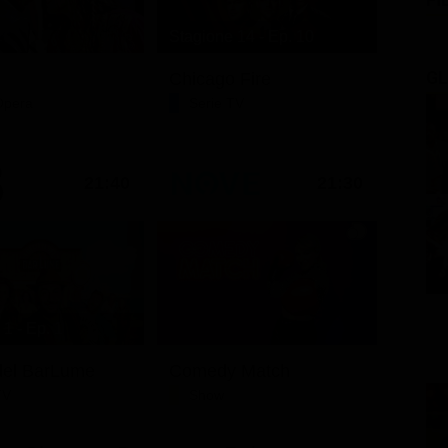
Stagione 14 - Ep. 10
GL
Chicago Fire
Opera
Serie TV
21:40
21:30
1 - Ep. 1
i del BarLume
Comedy Match
TV
Show