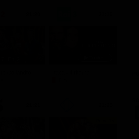
21:20
21:15
7 - Ep. 2
ore Coliandro
Itaca - Il ritorno
PU
TV
Film
SC
21:21
21:25
Prima TV
FI