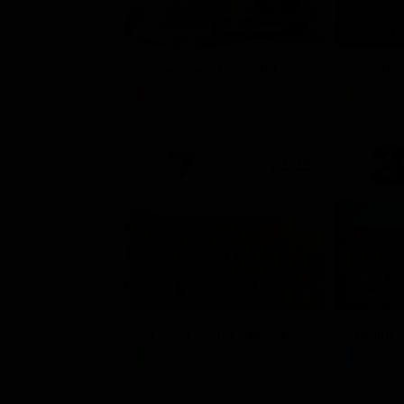
Un'estate ai Caraibi
L'erede
Film
Soap 
21:15
Stagione 
La vera storia del Colosseo: ascesa e caduta
I delitt
Documentario
Serie 