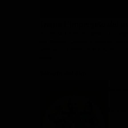
Classifiche
Migliori film
Trama L'impiegato del 
Migliori Serie TV
Vincent, un funzionario pubblico, ha sempre
sua famiglia. Quando il governo approv
estromesso. Trasferito al Polo Nord, cono
scelta.
Scheda del film
Regia: J
FR 2022