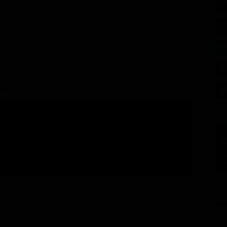
gnate
se
GU