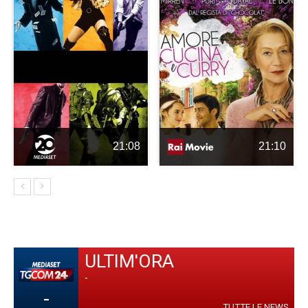
21:08
21:10
ULTIM'ORA
-
-
TUTTE LE NEWS