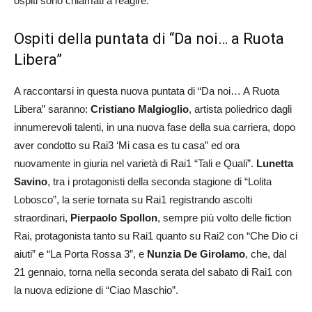
ospiti sono chiamati a reagire.
Ospiti della puntata di “Da noi… a Ruota
Libera”
A raccontarsi in questa nuova puntata di “Da noi… A Ruota
Libera” saranno:
Cristiano Malgioglio
, artista poliedrico dagli
innumerevoli talenti, in una nuova fase della sua carriera, dopo
aver condotto su Rai3 ‘Mi casa es tu casa” ed ora
nuovamente in giuria nel varietà di Rai1 “Tali e Quali”.
Lunetta
Savino
, tra i protagonisti della seconda stagione di “Lolita
Lobosco”, la serie tornata su Rai1 registrando ascolti
straordinari,
Pierpaolo Spollon
, sempre più volto delle fiction
Rai, protagonista tanto su Rai1 quanto su Rai2 con “Che Dio ci
aiuti” e “La Porta Rossa 3”, e
Nunzia De Girolamo
, che, dal
21 gennaio, torna nella seconda serata del sabato di Rai1 con
la nuova edizione di “Ciao Maschio”.