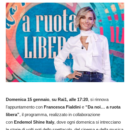
Domenica 15 gennaio
,
su Rai1, alle 17:20
, si rinnova
l’appuntamento con
Francesca Fialdini
e
“Da noi… a ruota
libera”
, il programma, realizzato in collaborazione
con
Endemol Shine Italy
, dove ogni domenica si intrecciano
le storie di volti noti dello spettacolo, del cinema e della musica