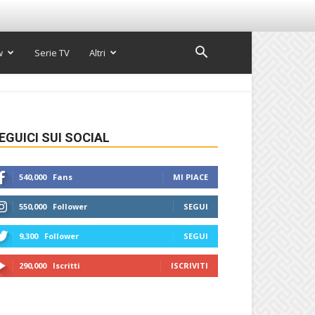
w
Serie TV
Altri
EGUICI SUI SOCIAL
540,000
Fans
MI PIACE
550,000
Follower
SEGUI
9,300
Follower
SEGUI
290,000
Iscritti
ISCRIVITI