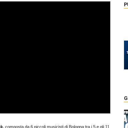
P
G
ck,
composta da 6 piccoli musicisti di Bologna tra i 5 e gli 11