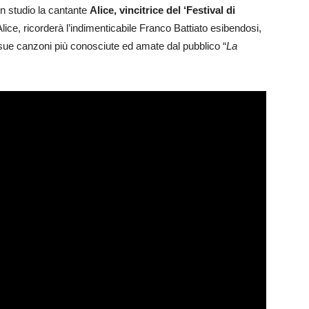
in studio la cantante
Alice, vincitrice del ‘Festival di
Alice, ricorderà l’indimenticabile Franco Battiato esibendosi,
sue canzoni più conosciute ed amate dal pubblico “
La