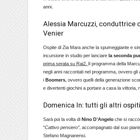
anni.
Alessia Marcuzzi, conduttrice 
Venier
Ospite di Zia Mara anche la spumeggiante e si
incursione in studio per lanciare
la seconda pun
prima serata su Rai2.
Il programma della Marcuz
negli anni raccontati nel programma, ovvero gli 
i
Boomers,
ovvero quelli della generazione sco
e divertenti giochini a portare a casa la vittoria
Domenica In: tutti gli altri osp
Sarà poi la volta di
Nino D’Angelo
che si raccont
“
Cattivo pensiero”
, accompagnato dal suo pianis
Stefano Magnanensi.