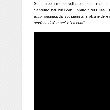
Sempre per il mondo della sette note, presente 
Sanremo’ nel 1981 con il brano “Per Elisa”.
accompagnata dal suo pianista, in alcune delle 
stagione dell’amore” e “La cura”.