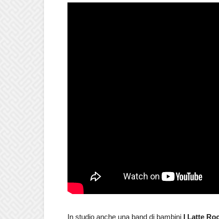
In studio anche una band di bambini
I Latte Ro