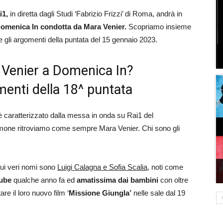
i1,
in diretta dagli Studi ‘Fabrizio Frizzi’ di Roma, andrà in
omenica In condotta da Mara Venier.
Scopriamo insieme
mi e gli argomenti della puntata del 15 gennaio 2023.
a Venier a Domenica In?
menti della 18^ puntata
i è caratterizzato dalla messa in onda su Rai1 del
mone ritroviamo come sempre Mara Venier. Chi sono gli
cui veri nomi sono
Luigi Calagna e Sofia Scalia,
noti come
tube
qualche anno fa ed
amatissima dai bambini
con oltre
re il loro nuovo film ‘
Missione Giungla’
nelle sale dal 19