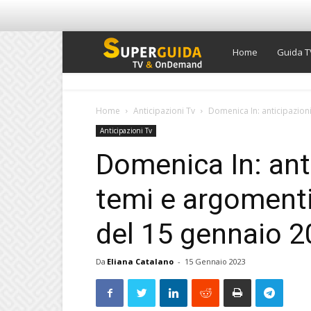
Super
Home
Guida T
Guida
Home
Anticipazioni Tv
Domenica In: anticipazioni
Anticipazioni Tv
TV
Domenica In: anti
temi e argomenti
del 15 gennaio 
Da
Eliana Catalano
-
15 Gennaio 2023