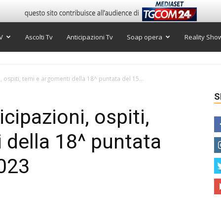
V
Ascolti Tv
Anticipazioni Tv
Soap opera
Reality Sho
, ospiti, temi e argomenti della 18^ puntata del 15...
S
cipazioni, ospiti,
 della 18^ puntata
2023