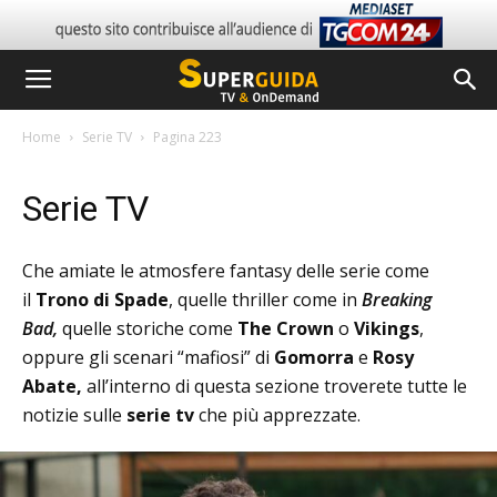
Home
Serie TV
Pagina 223
Serie TV
Che amiate le atmosfere fantasy delle serie come
il
Trono di Spade
, quelle thriller come in
Breaking
Bad,
quelle storiche come
The Crown
o
Vikings
,
oppure gli scenari “mafiosi” di
Gomorra
e
Rosy
Abate,
all’interno di questa sezione troverete tutte le
notizie sulle
serie tv
che più apprezzate.