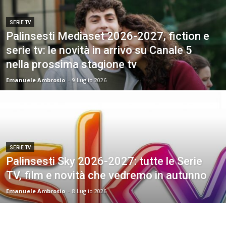
SERIE TV
Palinsesti Mediaset 2026-2027, fiction e
serie tv: le novità in arrivo su Canale 5
nella prossima stagione tv
Emanuele Ambrosio
-
9 Luglio 2026
SERIE TV
Palinsesti Sky 2026-2027: tutte le Serie
TV, film e novità che vedremo in autunno
Emanuele Ambrosio
-
8 Luglio 2026