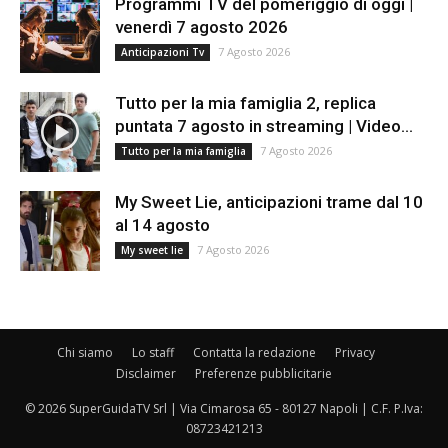
Programmi TV del pomeriggio di oggi |
venerdì 7 agosto 2026
7 Agosto 2026
Anticipazioni Tv
Tutto per la mia famiglia 2, replica
puntata 7 agosto in streaming | Video...
7 Agosto 2026
Tutto per la mia famiglia
My Sweet Lie, anticipazioni trame dal 10
al 14 agosto
7 Agosto 2026
My sweet lie
Chi siamo
Lo staff
Contatta la redazione
Privacy
Disclaimer
Preferenze pubblicitarie
© 2026 SuperGuidaTV Srl | Via Cimarosa 65 - 80127 Napoli | C.F. P.Iva:
08723421213