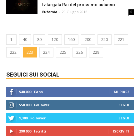
tv targata Rai del prossimo autunno
Eufemia
-
20 Giugno 2016
0
1
40
80
120
160
200
220
221
222
223
224
225
226
228
SEGUICI SUI SOCIAL
540,000
Fans
MI PIACE
550,000
Follower
SEGUI
9,300
Follower
SEGUI
290,000
Iscritti
ISCRIVITI