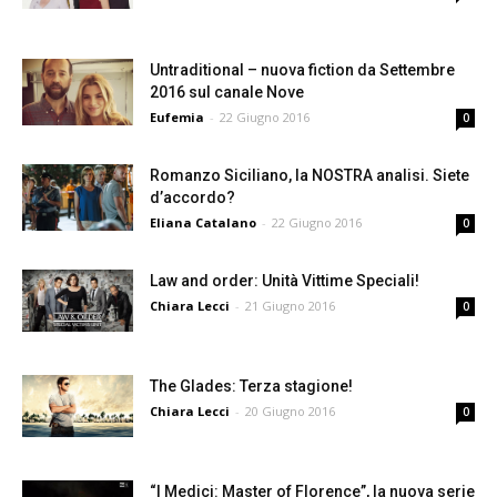
Untraditional – nuova fiction da Settembre
2016 sul canale Nove
Eufemia
-
22 Giugno 2016
0
Romanzo Siciliano, la NOSTRA analisi. Siete
d’accordo?
Eliana Catalano
-
22 Giugno 2016
0
Law and order: Unità Vittime Speciali!
Chiara Lecci
-
21 Giugno 2016
0
The Glades: Terza stagione!
Chiara Lecci
-
20 Giugno 2016
0
“I Medici: Master of Florence”, la nuova serie