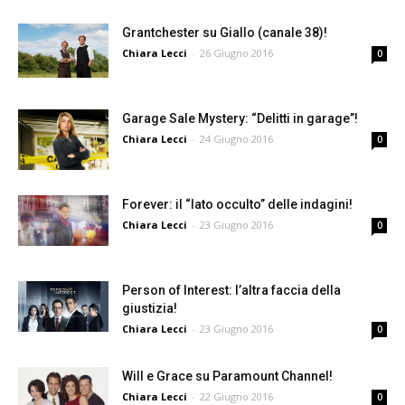
Grantchester su Giallo (canale 38)!
Chiara Lecci
-
26 Giugno 2016
0
Garage Sale Mystery: “Delitti in garage”!
Chiara Lecci
-
24 Giugno 2016
0
Forever: il “lato occulto” delle indagini!
Chiara Lecci
-
23 Giugno 2016
0
Person of Interest: l’altra faccia della
giustizia!
Chiara Lecci
-
23 Giugno 2016
0
Will e Grace su Paramount Channel!
Chiara Lecci
-
22 Giugno 2016
0