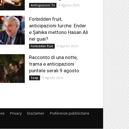
9 Agosto 2026
Anticipazioni Tv
Forbidden fruit,
anticipazioni turche: Ender
e Şahika mettono Hasan Alì
nei guai?
9 Agosto 2026
Forbidden fruit
Racconto di una notte,
trama e anticipazioni
puntate serali 9 agosto
9 Agosto 2026
Soap
one
Privacy
Disclaimer
Preferenze pubblicitarie