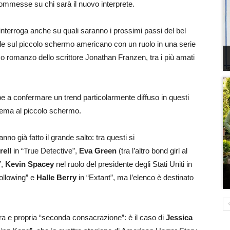
commesse su chi sarà il nuovo interprete.
 interroga anche su quali saranno i prossimi passi del bel
iale sul piccolo schermo americano con un ruolo in una serie
ltimo romanzo dello scrittore Jonathan Franzen, tra i più amati
 a confermare un trend particolarmente diffuso in questi
inema al piccolo schermo.
no già fatto il grande salto: tra questi si
rell
in “True Detective”,
Eva Green
(tra l’altro bond girl al
”,
Kevin Spacey
nel ruolo del presidente degli Stati Uniti in
following” e
Halle Berry
in “Extant”, ma l’elenco è destinato
vera e propria “seconda consacrazione”: è il caso di
Jessica