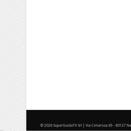
© 2026 SuperGuidaTV Srl | Via Cimarosa 65 - 80127 Nap