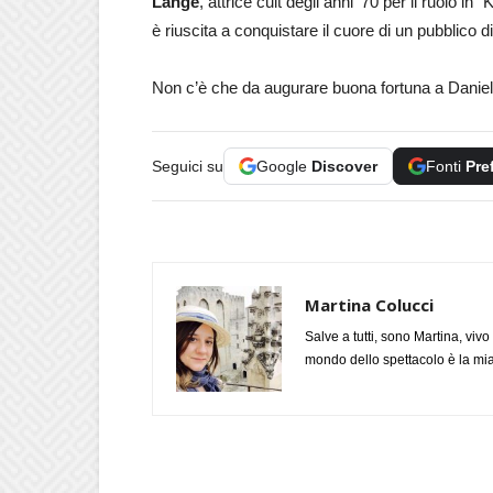
Lange
, attrice cult degli anni ’70 per il ruolo 
è riuscita a conquistare il cuore di un pubblico d
Non c’è che da augurare buona fortuna a Daniel 
Seguici su
Google
Discover
Fonti
Pre
Martina Colucci
Salve a tutti, sono Martina, viv
mondo dello spettacolo è la mia