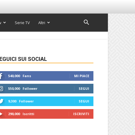
w
Serie TV
Altri
EGUICI SUI SOCIAL
540,000
Fans
MI PIACE
550,000
Follower
SEGUI
9,300
Follower
SEGUI
290,000
Iscritti
ISCRIVITI