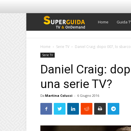
Super
Home
Guida T
Guida
Home
Serie TV
Daniel Craig: dopo 007, lo sbarco 
Serie TV
TV
Daniel Craig: dop
una serie TV?
Da
Martina Colucci
-
6 Giugno 2016