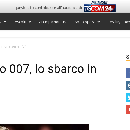
V
Ascolti Tv
Anticipazioni Tv
Soap opera
Reality Sho
in una serie TV?
S
o 007, lo sbarco in