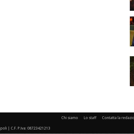
Chi siamo
Lo staff
Contatta la redazi
oli | C.F. P.Iva: 08723421213