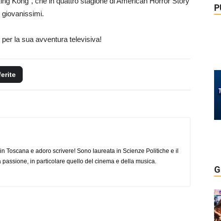
in “King Kong”, che in quattro stagione di American Horror Story
P
i giovanissimi.
per la sua avventura televisiva!
ferite
o in Toscana e adoro scrivere! Sono laureata in Scienze Politiche e il
 passione, in particolare quello del cinema e della musica.
G