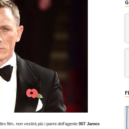
G
F
tro film, non vestirà più i panni dell’agente
007 James