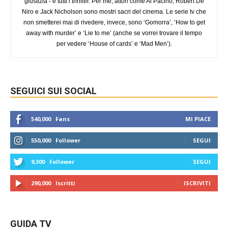
giustizia - e tutti i thriller. Per me, attori come Al Pacino, Robert De
Niro e Jack Nicholson sono mostri sacri del cinema. Le serie tv che
non smetterei mai di rivedere, invece, sono ‘Gomorra’, ‘How to get
away with murder’ e ‘Lie to me’ (anche se vorrei trovare il tempo
per vedere ‘House of cards’ e ‘Mad Men’).
SEGUICI SUI SOCIAL
540,000
Fans
MI PIACE
550,000
Follower
SEGUI
9,300
Follower
SEGUI
290,000
Iscritti
ISCRIVITI
GUIDA TV