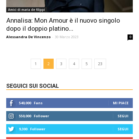
Amici di maria de filippi
Annalisa: Mon Amour è il nuovo singolo
dopo il doppio platino...
Alessandra De Vincenzo
-
30 Marzo 2023
0
1
2
3
4
5
23
SEGUICI SUI SOCIAL
540,000
Fans
MI PIACE
550,000
Follower
SEGUI
9,300
Follower
SEGUI