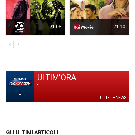
21:08
21:10
ULTIM'ORA
-
-
TUTTE LE NEWS
GLI ULTIMI ARTICOLI