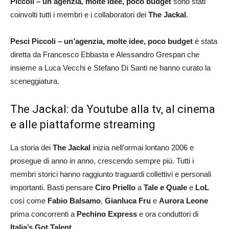
Piccoli – un’agenzia, molte idee, poco budget
sono stati
coinvolti tutti i membri e i collaboratori dei
The Jackal
.
Pesci Piccoli – un’agenzia, molte idee, poco budget
è stata
diretta da Francesco Ebbasta e Alessandro Grespan che
insieme a Luca Vecchi e Stefano Di Santi ne hanno curato la
sceneggiatura.
The Jackal: da Youtube alla tv, al cinema
e alle piattaforme streaming
La storia dei
The Jackal
inizia nell’ormai lontano 2006 e
prosegue di anno in anno, crescendo sempre più. Tutti i
membri storici hanno raggiunto traguardi collettivi e personali
importanti. Basti pensare
Ciro Priello
a
Tale e Quale
e
LoL
così come
Fabio Balsamo
,
Gianluca Fru
e
Aurora Leone
prima concorrenti a
Pechino Express
e ora conduttori di
Italia’s Got Talent
.