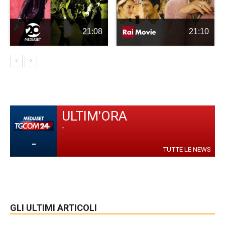
21:08
21:10
ULTIM'ORA
-
-
TUTTE LE NEWS
GLI ULTIMI ARTICOLI