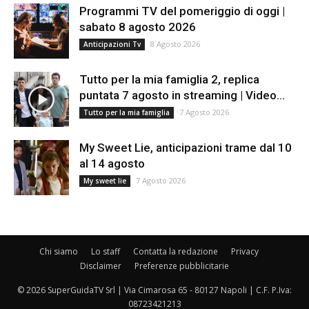
Programmi TV del pomeriggio di oggi |
sabato 8 agosto 2026
8 Agosto 2026
Anticipazioni Tv
Tutto per la mia famiglia 2, replica
puntata 7 agosto in streaming | Video...
7 Agosto 2026
Tutto per la mia famiglia
My Sweet Lie, anticipazioni trame dal 10
al 14 agosto
7 Agosto 2026
My sweet lie
Chi siamo
Lo staff
Contatta la redazione
Privacy
Disclaimer
Preferenze pubblicitarie
© 2026 SuperGuidaTV Srl | Via Cimarosa 65 - 80127 Napoli | C.F. P.Iva:
08723421213