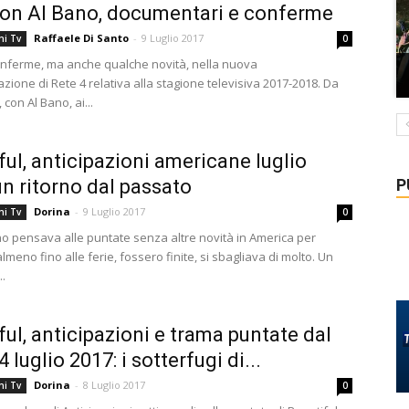
on Al Bano, documentari e conferme
Raffaele Di Santo
-
9 Luglio 2017
ni Tv
0
onferme, ma anche qualche novità, nella nuova
ione di Rete 4 relativa alla stagione televisiva 2017-2018. Da
con Al Bano, ai...
ful, anticipazioni americane luglio
P
un ritorno dal passato
Dorina
-
9 Luglio 2017
ni Tv
0
o pensava alle puntate senza altre novità in America per
almeno fino alle ferie, fossero finite, si sbagliava di molto. Un
..
ful, anticipazioni e trama puntate dal
4 luglio 2017: i sotterfugi di...
Dorina
-
8 Luglio 2017
ni Tv
0