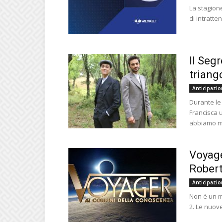
La stagion
di intratte
Il Seg
triang
Anticipazio
Durante le
Francisca 
abbiamo ma
Voyage
Robert
Anticipazio
Non è un m
2. Le nuov