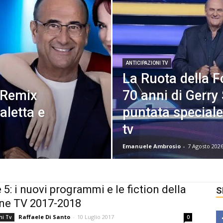
ANTICIPAZIONI TV
La Ruota della F
 Remix
70 anni di Gerry
aletta e
puntata speciale
tv
Emanuele Ambrosio
-
7 Agosto 202
 5: i nuovi programmi e le fiction della
S
ne TV 2017-2018
Raffaele Di Santo
-
10 Luglio 2017
ni Tv
0