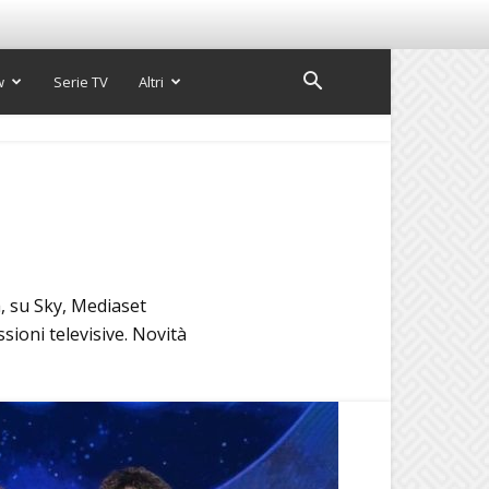
w
Serie TV
Altri
a, su Sky, Mediaset
ssioni televisive. Novità