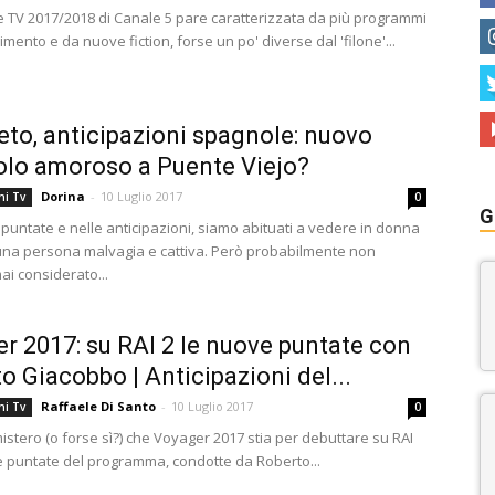
e TV 2017/2018 di Canale 5 pare caratterizzata da più programmi
nimento e da nuove fiction, forse un po' diverse dal 'filone'...
reto, anticipazioni spagnole: nuovo
olo amoroso a Puente Viejo?
Dorina
-
10 Luglio 2017
ni Tv
0
G
 puntate e nelle anticipazioni, siamo abituati a vedere in donna
una persona malvagia e cattiva. Però probabilmente non
i considerato...
r 2017: su RAI 2 le nuove puntate con
o Giacobbo | Anticipazioni del...
Raffaele Di Santo
-
10 Luglio 2017
ni Tv
0
istero (o forse sì?) che Voyager 2017 stia per debuttare su RAI
e puntate del programma, condotte da Roberto...