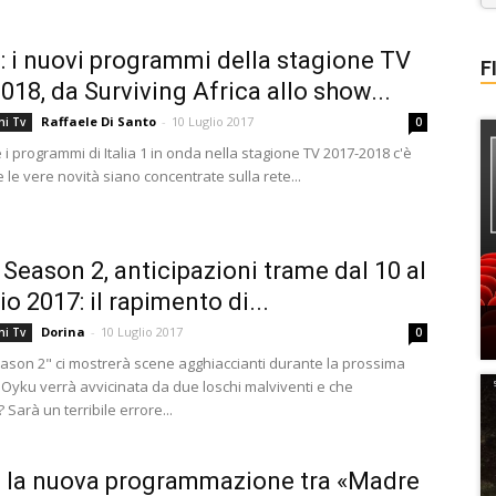
 1: i nuovi programmi della stagione TV
F
018, da Surviving Africa allo show...
Raffaele Di Santo
-
10 Luglio 2017
ni Tv
0
i programmi di Italia 1 in onda nella stagione TV 2017-2018 c'è
e le vere novità siano concentrate sulla rete...
 Season 2, anticipazioni trame dal 10 al
io 2017: il rapimento di...
Dorina
-
10 Luglio 2017
ni Tv
0
ason 2" ci mostrerà scene agghiaccianti durante la prossima
 Oyku verrà avvicinata da due loschi malviventi e che
Sarà un terribile errore...
: la nuova programmazione tra «Madre