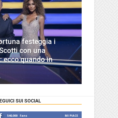
ortuna festeggia i
 Scotti con una
: ecco quando in
6
EGUICI SUI SOCIAL
540,000
Fans
MI PIACE