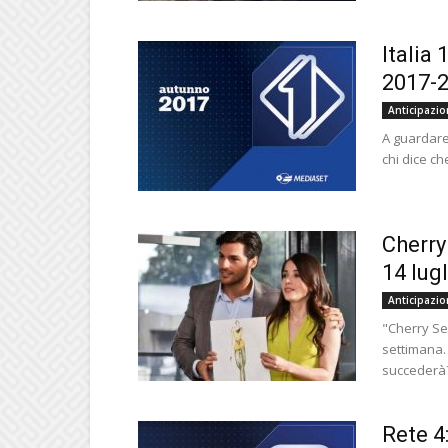
Italia
2017-2
Anticipazio
A guardare 
chi dice ch
Cherry
14 lugl
Anticipazio
"Cherry Se
settimana.
succederà? 
Rete 4