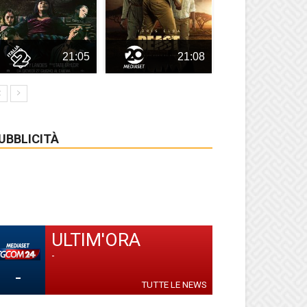
21:05
21:08
UBBLICITÀ
ULTIM'ORA
-
-
TUTTE LE NEWS