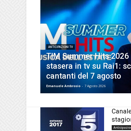
ANTICIPAZIONI TV
TIM Summer Hits 2026
stasera in tv su Rai1: sc
cantanti del 7 agosto
Emanuele Ambrosio
-
7 Agosto 2026
Canale
stagio
Anticipazio