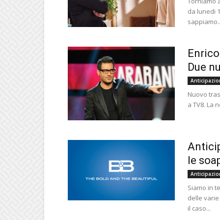
Torniamo a 
da lunedi 
sappiamo..
Enrico
Due nu
Anticipazio
Nuovo tras
a TV8. La n
Antici
le soa
Anticipazio
Siamo in te
delle vari
il caso...