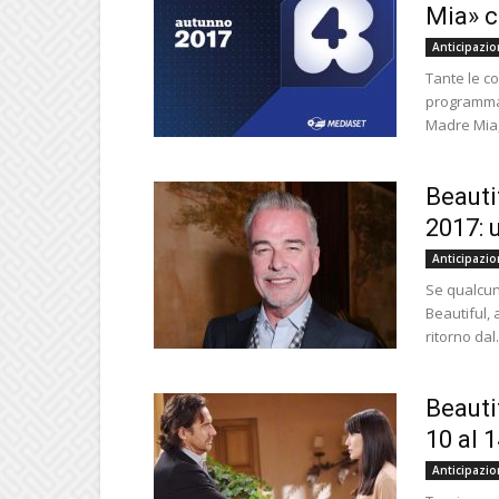
Mia» c
Anticipazio
Tante le c
programmaz
Madre Mia, 
Beauti
2017: 
Anticipazio
Se qualcun
Beautiful, 
ritorno dal.
Beauti
10 al 1
Anticipazio