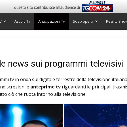
V
Ascolti Tv
Anticipazioni Tv
Soap opera
Reality Sho
 le news sui programmi televisivi
mmi tv in onda sul digitale terrestre della televisione italian
Indiscrezioni e
anteprime tv
riguardanti le principali trasmi
tutto ciò che ruota intorno alla televisione.