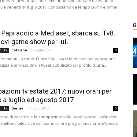
parlare di Anticipazioni settimanali sulle puntate di Beautiful
10 a venerdi 14 luglio 2017. Conosciamo da tempo Quinn e ormai
.
G
 Papi addio a Mediaset, sbarca su Tv8.
ovi game show per lui.
Caterina
-
8 Luglio 2017
ni Tv
0
ferimento in corso: Enrico Papi lascia Mediaset per approdare
otizia è arrivata da un tweet pubblicato sul profilo di una...
pazioni tv estate 2017: nuovi orari per
p a luglio ed agosto 2017
Dorina
-
7 Luglio 2017
ni Tv
0
mpo di vacanza e le anticipazioni sulle Soap? Anche i palinsesti
e emittenti televisive cambiano la loro programmazione. E'questo