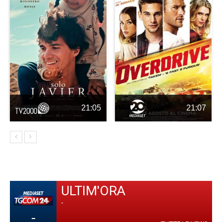
21:05
21:07
ULTIM'ORA
-
-