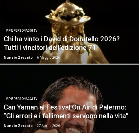
VIP E PERSONAGGI TV
Chi ha vinto i David di Donatello 2026?
Tutti i vincitori dell’edizione 71
Nunzio Zeccato
-
6 Maggio 2026
VIP E PERSONAGGI TV
Can Yaman al Festival On Air di Palermo:
“Gli errori e i fallimenti servono nella vita”
Nunzio Zeccato
-
27 Aprile 2026