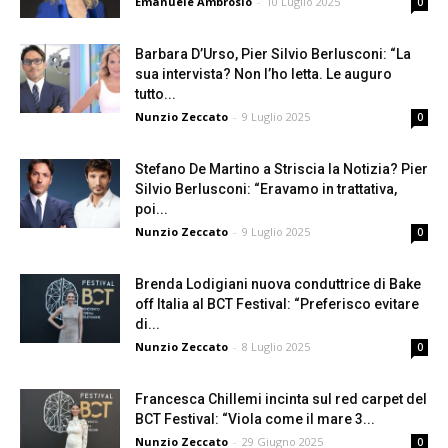
Emanuele Ambrosio
-
10 Luglio 2025
0
Barbara D’Urso, Pier Silvio Berlusconi: “La
sua intervista? Non l’ho letta. Le auguro
tutto...
Nunzio Zeccato
-
9 Luglio 2025
0
Stefano De Martino a Striscia la Notizia? Pier
Silvio Berlusconi: “Eravamo in trattativa,
poi...
Nunzio Zeccato
-
9 Luglio 2025
0
Brenda Lodigiani nuova conduttrice di Bake
off Italia al BCT Festival: “Preferisco evitare
di...
Nunzio Zeccato
-
8 Luglio 2025
0
Francesca Chillemi incinta sul red carpet del
BCT Festival: “Viola come il mare 3...
Nunzio Zeccato
-
29 Giugno 2025
0