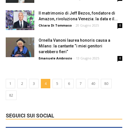
Il matrimonio di Jeff Bezos, fondatore di
Amazon, rivoluziona Venezia: la data e il...
Chiara Di Tommaso
-
20 Giugno 2025
0
Ornella Vanoni laurea honoris causa a
Milano: la cantante “i miei genitori
sarebbero fieri”
Emanuele Ambrosio
-
13 Giugno 2025
0
1
2
3
4
5
6
7
40
80
82
SEGUICI SUI SOCIAL