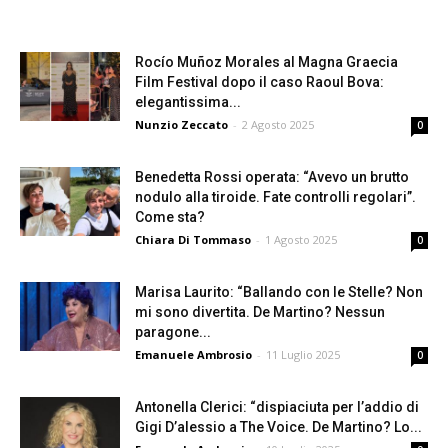
Rocío Muñoz Morales al Magna Graecia
Film Festival dopo il caso Raoul Bova:
elegantissima...
Nunzio Zeccato
-
2 Agosto 2025
0
Benedetta Rossi operata: “Avevo un brutto
nodulo alla tiroide. Fate controlli regolari”.
Come sta?
Chiara Di Tommaso
-
1 Agosto 2025
0
Marisa Laurito: “Ballando con le Stelle? Non
mi sono divertita. De Martino? Nessun
paragone...
Emanuele Ambrosio
-
11 Luglio 2025
0
Antonella Clerici: “dispiaciuta per l’addio di
Gigi D’alessio a The Voice. De Martino? Lo...