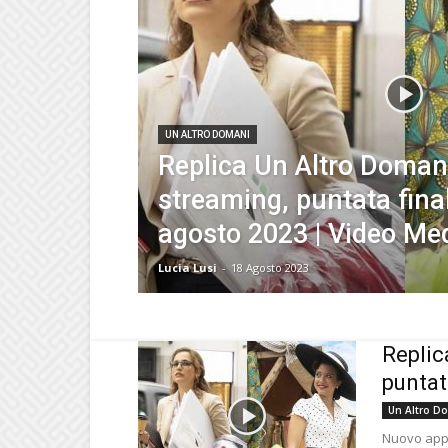
UN ALTRO DOMANI
Replica Un Altro Domani
streaming, puntata fina
agosto 2023 | Video Me
Lucia Lusi
-
18 Agosto 2023
Replic
puntat
Un Altro D
Nuovo appu