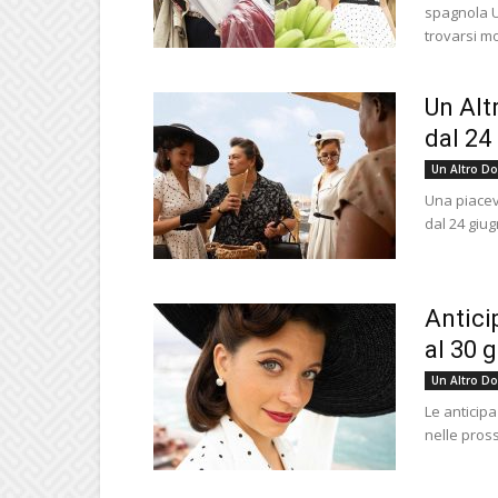
spagnola U
trovarsi mo
Un Al
dal 24
Un Altro D
Una piacev
dal 24 giug
Antici
al 30 g
Un Altro D
Le anticipa
nelle pross