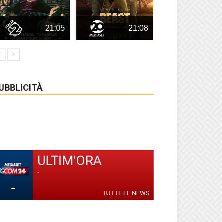
21:05
21:08
UBBLICITÀ
ULTIM'ORA
-
-
TUTTE LE NEWS