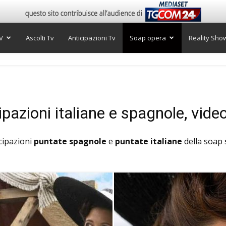
V
Ascolti Tv
Anticipazioni Tv
Soap opera
Reality Sho
pazioni italiane e spagnole, vide
icipazioni
puntate spagnole
e
puntate italiane
della soap