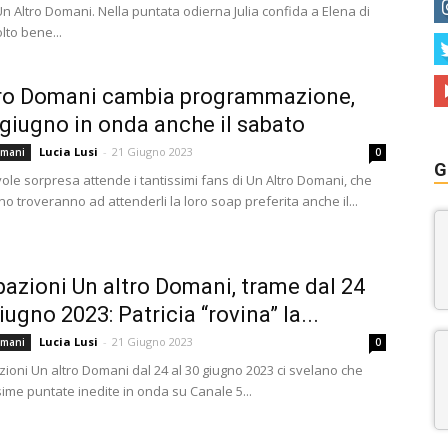
n Altro Domani. Nella puntata odierna Julia confida a Elena di
lto bene...
tro Domani cambia programmazione,
 giugno in onda anche il sabato
Lucia Lusi
-
21 Giugno 2023
omani
0
G
ole sorpresa attende i tantissimi fans di Un Altro Domani, che
no troveranno ad attenderli la loro soap preferita anche il...
pazioni Un altro Domani, trame dal 24
iugno 2023: Patricia “rovina” la...
Lucia Lusi
-
21 Giugno 2023
omani
0
zioni Un altro Domani dal 24 al 30 giugno 2023 ci svelano che
ime puntate inedite in onda su Canale 5...