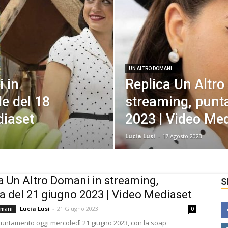
UN ALTRO DOMANI
 in
Replica Un Altro
le del 18
streaming, punta
diaset
2023 | Video Me
Lucia Lusi
-
17 Agosto 2023
a Un Altro Domani in streaming,
S
a del 21 giugno 2023 | Video Mediaset
Lucia Lusi
-
21 Giugno 2023
omani
0
ntamento oggi mercoledì 21 giugno 2023, con la soap