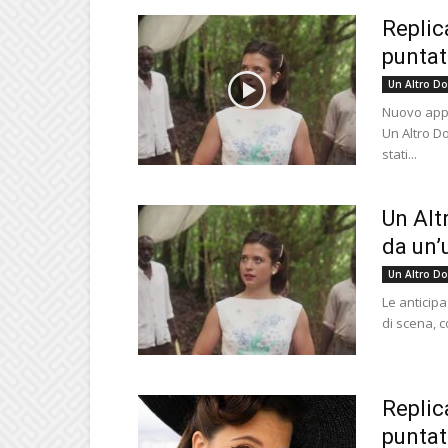
Replic
puntat
Un Altro D
Nuovo appu
Un Altro D
stati...
Un Alt
da un’
Un Altro D
Le anticipa
di scena, c
Replic
puntat