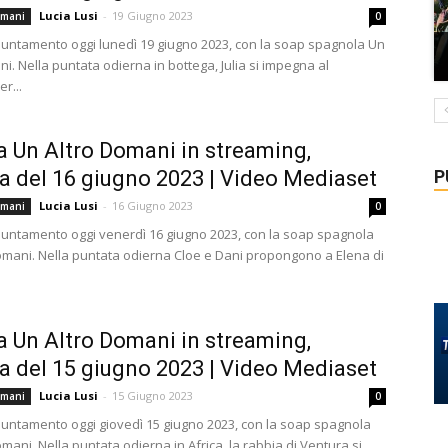
Lucia Lusi
-
19 Giugno 2023
omani
0
ntamento oggi lunedì 19 giugno 2023, con la soap spagnola Un
i. Nella puntata odierna in bottega, Julia si impegna al
r...
a Un Altro Domani in streaming,
P
a del 16 giugno 2023 | Video Mediaset
Lucia Lusi
-
16 Giugno 2023
omani
0
ntamento oggi venerdì 16 giugno 2023, con la soap spagnola
omani. Nella puntata odierna Cloe e Dani propongono a Elena di
a Un Altro Domani in streaming,
a del 15 giugno 2023 | Video Mediaset
Lucia Lusi
-
15 Giugno 2023
omani
0
ntamento oggi giovedì 15 giugno 2023, con la soap spagnola
mani. Nella puntata odierna in Africa, la rabbia di Ventura si