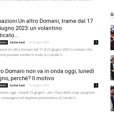
G
pazioni Un altro Domani, trame dal 17
giugno 2023: un volantino
icato...
Lucia Lusi
-
14 Giugno 2023
omani
0
zioni Un altro Domani dal 17 al 23 giugno 2023 ci svelano che
ime puntate inedite in onda su Canale 5...
ro Domani non va in onda oggi, lunedì
gno, perché? Il motivo
Lucia Lusi
-
12 Giugno 2023
omani
0
mara oggi – lunedì 12 giugno – per i fans della soap spagnola
ne compagnia nel daytime pomeridiano di Canale 5....