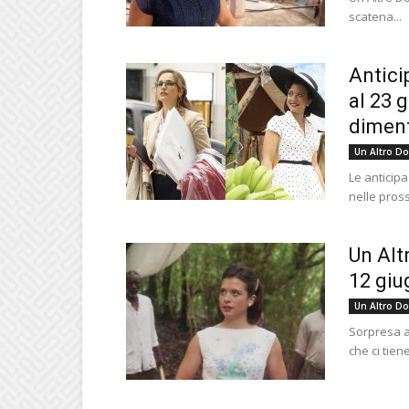
scatena...
Antici
al 23 
diment
Un Altro D
Le anticipa
nelle pross
Un Alt
12 giu
Un Altro D
Sorpresa a
che ci tie