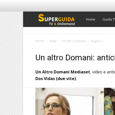
Super
Home
Guida T
Guida
Home
Soap
Un Altro Domani
Pagina 7
TV
Un altro Domani: antici
Un Altro Domani Mediaset
, video e ant
Dos Vidas (due vite)
.