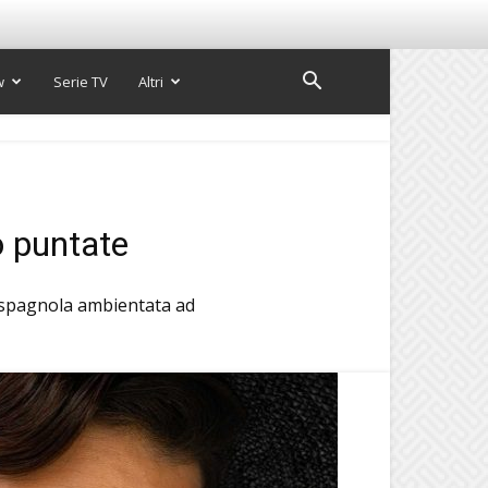
w
Serie TV
Altri
o puntate
 spagnola ambientata ad