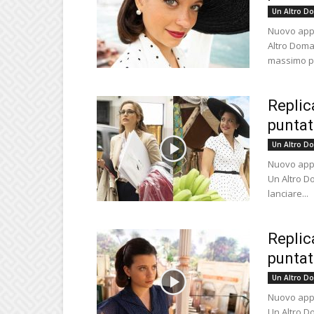
Un Altro D
Nuovo appu
Altro Doman
massimo pe
Replic
puntat
Un Altro D
Nuovo appu
Un Altro D
lanciare...
Replic
puntat
Un Altro D
Nuovo appu
Un Altro Do