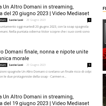
a Un Altro Domani in streaming,
F
a del 20 giugno 2023 | Video Mediaset
Lucia Lusi
-
20 Giugno 2023
omani
0
ntamento oggi martedì 20 giugno 2023, con la soap spagnola
omani. Nella puntata odierna Victor scopre che i suoi conti sono
ro Domani finale, nonna e nipote unite
unica morale
Lucia Lusi
-
20 Giugno 2023
omani
0
zioni spagnole Un Altro Domani ci svelano un finale ricco di colpi
on le due protagoniste della soap - Carmen e...
a Un Altro Domani in streaming,
a del 19 giugno 2023 | Video Mediaset