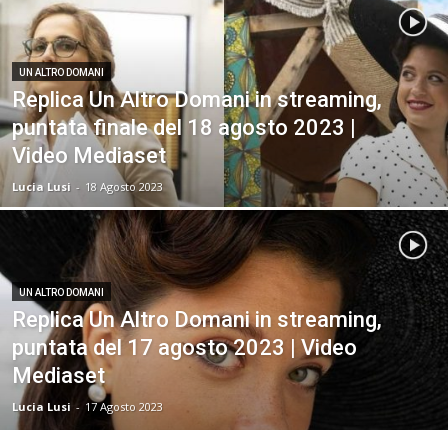
UN ALTRO DOMANI
Replica Un Altro Domani in streaming,
puntata finale del 18 agosto 2023 |
Video Mediaset
Lucia Lusi
-
18 Agosto 2023
UN ALTRO DOMANI
Replica Un Altro Domani in streaming,
puntata del 17 agosto 2023 | Video
Mediaset
Lucia Lusi
-
17 Agosto 2023