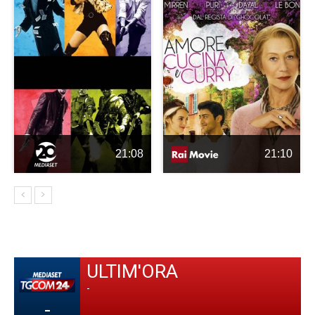
21:08
21:10
ULTIM'ORA
-
-