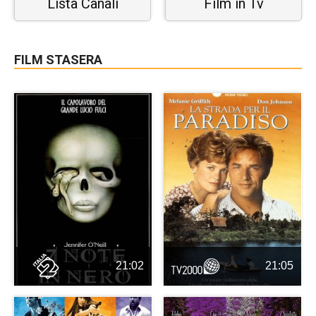
Lista Canali
Film in Tv
FILM STASERA
21:02
21:05