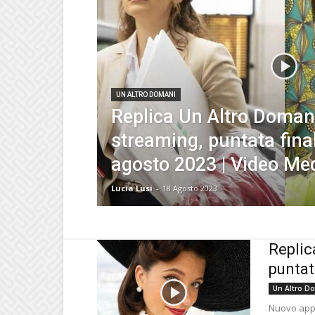
UN ALTRO DOMANI
Replica Un Altro Domani
streaming, puntata fina
agosto 2023 | Video Me
Lucia Lusi
-
18 Agosto 2023
Replic
puntat
Un Altro D
Nuovo appu