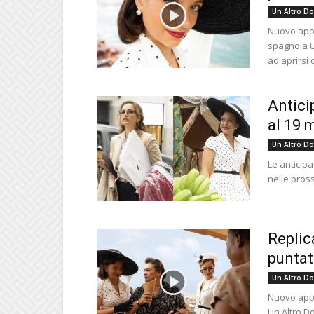
Un Altro D
Nuovo appu
spagnola U
ad aprirsi 
Antici
al 19 
Un Altro D
Le anticipa
nelle pross
Replic
puntat
Un Altro D
Nuovo appu
Un Altro D