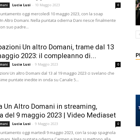
Lucia Lusi
-
10 Maggio 2023
omani
0
ntamento oggi mercoledì 10 maggio 2023, con la soap
n Altro Domani. Nella puntata odierna Dani riesce finalmente
con suo padre...
pazioni Un altro Domani, trame dal 13
P
maggio 2023: il compleanno di...
Lucia Lusi
-
9 Maggio 2023
omani
0
zioni Un altro Domani dal 13 al 19 maggio 2023 ci svelano che
ime puntate inedite in onda su Canale 5...
a Un Altro Domani in streaming,
a del 9 maggio 2023 | Video Mediaset
Lucia Lusi
-
9 Maggio 2023
omani
0
ntamento oggi martedì 9 maggio 2023, con la soap spagnola
omani. Nella puntata odierna Carmen e Ines si mettono alla