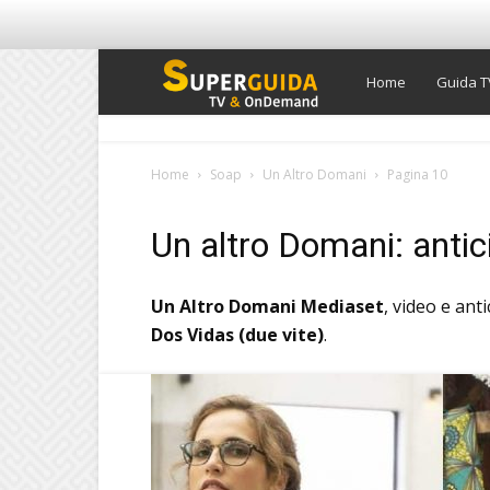
Super
Home
Guida T
Guida
Home
Soap
Un Altro Domani
Pagina 10
TV
Un altro Domani: antici
Un Altro Domani Mediaset
, video e ant
Dos Vidas (due vite)
.