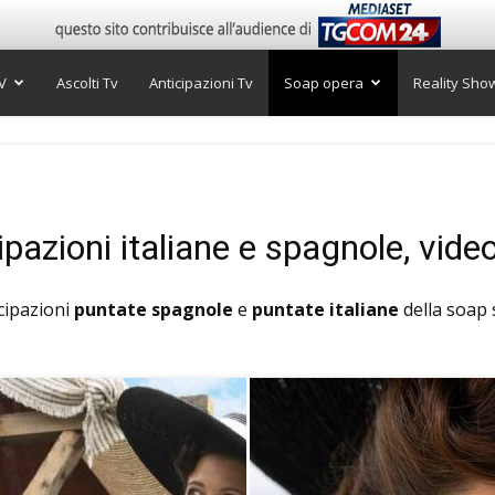
V
Ascolti Tv
Anticipazioni Tv
Soap opera
Reality Sho
pazioni italiane e spagnole, vide
icipazioni
puntate spagnole
e
puntate italiane
della soap