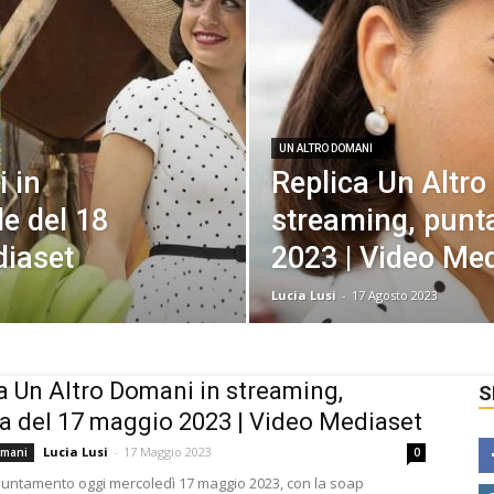
UN ALTRO DOMANI
 in
Replica Un Altro
le del 18
streaming, punta
diaset
2023 | Video Me
Lucia Lusi
-
17 Agosto 2023
a Un Altro Domani in streaming,
S
a del 17 maggio 2023 | Video Mediaset
Lucia Lusi
-
17 Maggio 2023
omani
0
ntamento oggi mercoledì 17 maggio 2023, con la soap