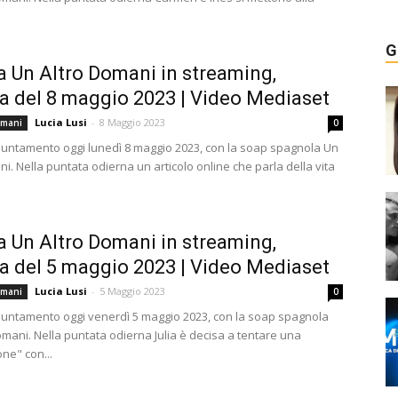
G
a Un Altro Domani in streaming,
a del 8 maggio 2023 | Video Mediaset
Lucia Lusi
-
8 Maggio 2023
omani
0
ntamento oggi lunedì 8 maggio 2023, con la soap spagnola Un
i. Nella puntata odierna un articolo online che parla della vita
a Un Altro Domani in streaming,
a del 5 maggio 2023 | Video Mediaset
Lucia Lusi
-
5 Maggio 2023
omani
0
ntamento oggi venerdì 5 maggio 2023, con la soap spagnola
omani. Nella puntata odierna Julia è decisa a tentare una
one" con...