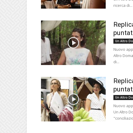
ricerca di...
Replic
puntat
Un Altro D
Nuovo appu
Altro Doman
di...
Replic
puntat
Un Altro D
Nuovo appu
Un Altro D
"conciliazi