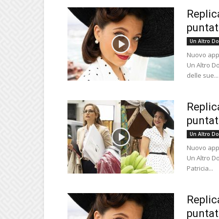
Replic
puntat
Un Altro D
Nuovo appu
Un Altro D
delle sue...
Replic
puntat
Un Altro D
Nuovo appu
Un Altro D
Patricia...
Replic
puntat