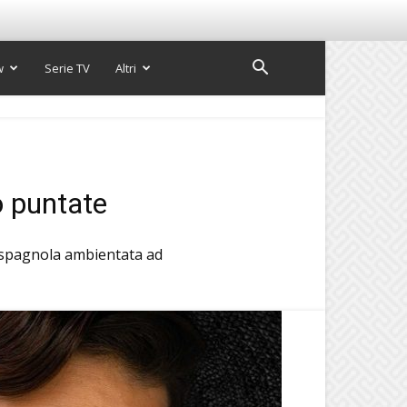
w
Serie TV
Altri
o puntate
 spagnola ambientata ad