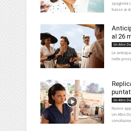
spagnola U
basso ai dan
Antici
al 26 
Un Altro D
Le anticipa
nelle pross
Replic
puntat
Un Altro D
Nuovo appu
Un Altro D
conciliazio