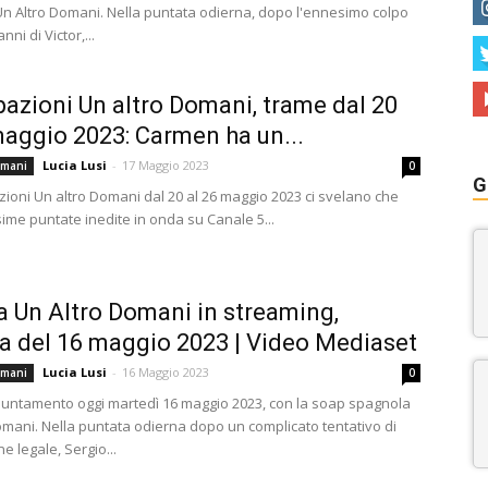
n Altro Domani. Nella puntata odierna, dopo l'ennesimo colpo
ni di Victor,...
pazioni Un altro Domani, trame dal 20
maggio 2023: Carmen ha un...
Lucia Lusi
-
17 Maggio 2023
omani
0
G
zioni Un altro Domani dal 20 al 26 maggio 2023 ci svelano che
ime puntate inedite in onda su Canale 5...
a Un Altro Domani in streaming,
a del 16 maggio 2023 | Video Mediaset
Lucia Lusi
-
16 Maggio 2023
omani
0
ntamento oggi martedì 16 maggio 2023, con la soap spagnola
omani. Nella puntata odierna dopo un complicato tentativo di
ne legale, Sergio...