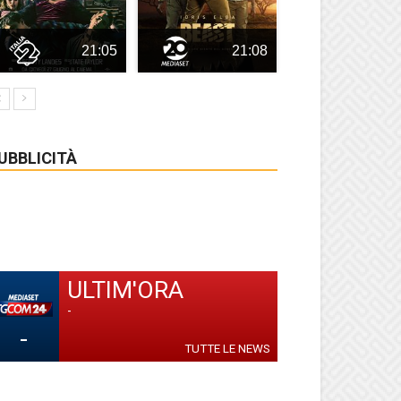
21:05
21:08
UBBLICITÀ
ULTIM'ORA
-
-
TUTTE LE NEWS