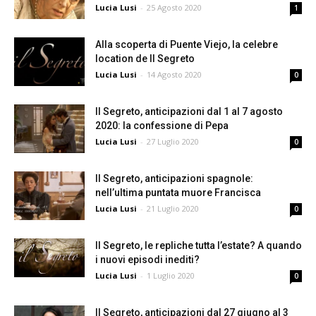
Lucia Lusi
-
25 Agosto 2020
1
Alla scoperta di Puente Viejo, la celebre
location de Il Segreto
Lucia Lusi
-
14 Agosto 2020
0
Il Segreto, anticipazioni dal 1 al 7 agosto
2020: la confessione di Pepa
Lucia Lusi
-
27 Luglio 2020
0
Il Segreto, anticipazioni spagnole:
nell’ultima puntata muore Francisca
Lucia Lusi
-
21 Luglio 2020
0
Il Segreto, le repliche tutta l’estate? A quando
i nuovi episodi inediti?
Lucia Lusi
-
1 Luglio 2020
0
Il Segreto, anticipazioni dal 27 giugno al 3