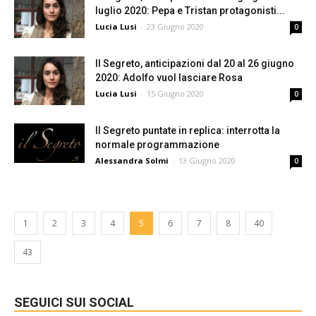
luglio 2020: Pepa e Tristan protagonisti...
Lucia Lusi
-
23 Giugno 2020
0
Il Segreto, anticipazioni dal 20 al 26 giugno
2020: Adolfo vuol lasciare Rosa
Lucia Lusi
-
15 Giugno 2020
0
Il Segreto puntate in replica: interrotta la
normale programmazione
Alessandra Solmi
-
13 Giugno 2020
0
1
2
3
4
5
6
7
8
40
43
SEGUICI SUI SOCIAL