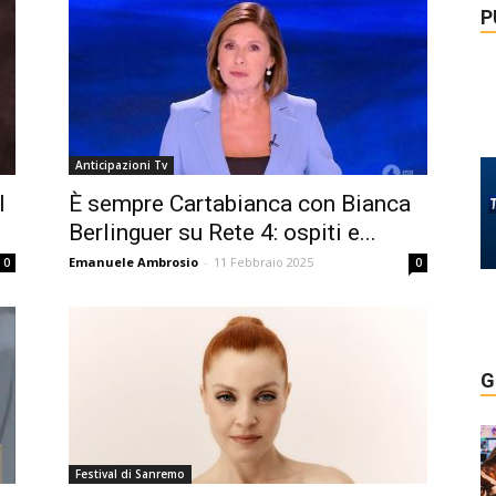
P
Anticipazioni Tv
l
È sempre Cartabianca con Bianca
Berlinguer su Rete 4: ospiti e...
Emanuele Ambrosio
-
11 Febbraio 2025
0
0
G
Festival di Sanremo