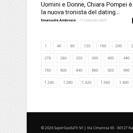
Uomini e Donne, Chiara Pompei è
la nuova tronista del dating...
Emanuele Ambrosio
-
11 Febbraio 2025
1
40
80
120
160
200
278
280
320
360
400
440
760
800
840
880
920
960
1.240
1.280
1.320
1.360
1.400
© 2026 SuperGuidaTV Srl | Via Cimarosa 65 - 80127 Nap