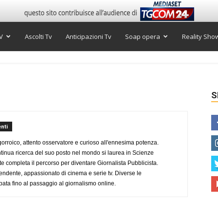
V
Ascolti Tv
Anticipazioni Tv
Soap opera
Reality Sho
S
nti
ogorroico, attento osservatore e curioso all'ennesima potenza.
tinua ricerca del suo posto nel mondo si laurea in Scienze
completa il percorso per diventare Giornalista Pubblicista.
endente, appassionato di cinema e serie tv. Diverse le
pata fino al passaggio al giornalismo online.