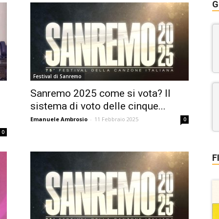
G
Festival di Sanremo
Sanremo 2025 come si vota? Il
sistema di voto delle cinque...
Emanuele Ambrosio
-
11 Febbraio 2025
0
0
F