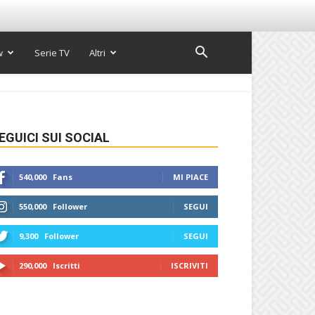
w
Serie TV
Altri
EGUICI SUI SOCIAL
540,000
Fans
MI PIACE
550,000
Follower
SEGUI
9,300
Follower
SEGUI
290,000
Iscritti
ISCRIVITI