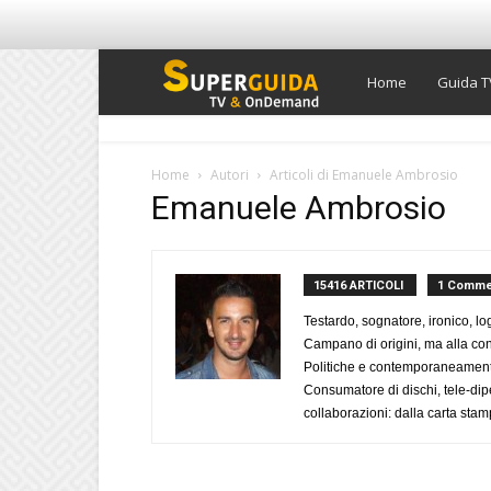
Super
Home
Guida T
Guida
Home
Autori
Articoli di Emanuele Ambrosio
Emanuele Ambrosio
TV
15416 ARTICOLI
1 Comme
Testardo, sognatore, ironico, l
Campano di origini, ma alla con
Politiche e contemporaneamente 
Consumatore di dischi, tele-dip
collaborazioni: dalla carta stam