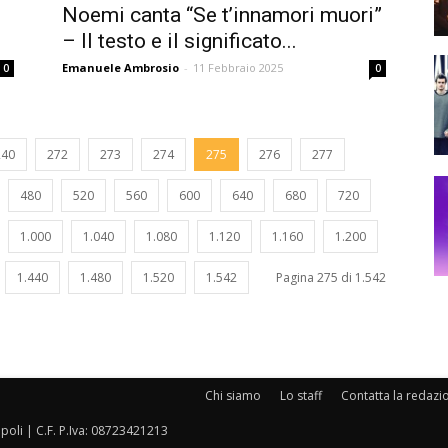
Noemi canta “Se t’innamori muori”
– Il testo e il significato...
Emanuele Ambrosio
-
11 Febbraio 2025
0
0
240
272
273
274
275
276
277
480
520
560
600
640
680
720
1.000
1.040
1.080
1.120
1.160
1.200
1.440
1.480
1.520
1.542
Pagina 275 di 1.542
Chi siamo
Lo staff
Contatta la redazi
oli | C.F. P.Iva: 08723421213