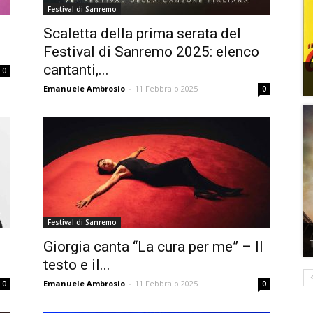
Festival di Sanremo
Scaletta della prima serata del
Festival di Sanremo 2025: elenco
cantanti,...
0
Emanuele Ambrosio
-
11 Febbraio 2025
0
Festival di Sanremo
Giorgia canta “La cura per me” – Il
testo e il...
Emanuele Ambrosio
-
11 Febbraio 2025
0
0