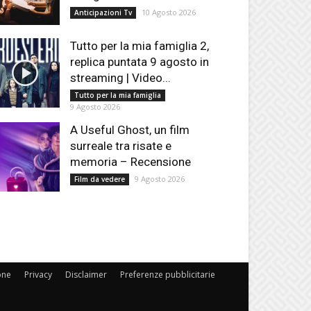
10 Agosto 2026
Anticipazioni Tv
Tutto per la mia famiglia 2,
replica puntata 9 agosto in
streaming | Video...
Tutto per la mia famiglia
9 Agosto 2026
A Useful Ghost, un film
surreale tra risate e
memoria – Recensione
9 Agosto 2026
Film da vedere
one
Privacy
Disclaimer
Preferenze pubblicitarie