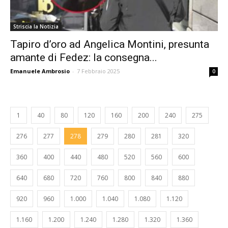
Striscia la Notizia
Tapiro d’oro ad Angelica Montini, presunta
amante di Fedez: la consegna...
Emanuele Ambrosio
-
7 Febbraio 2025
0
1
40
80
120
160
200
240
275
276
277
278
279
280
281
320
360
400
440
480
520
560
600
640
680
720
760
800
840
880
920
960
1.000
1.040
1.080
1.120
1.160
1.200
1.240
1.280
1.320
1.360