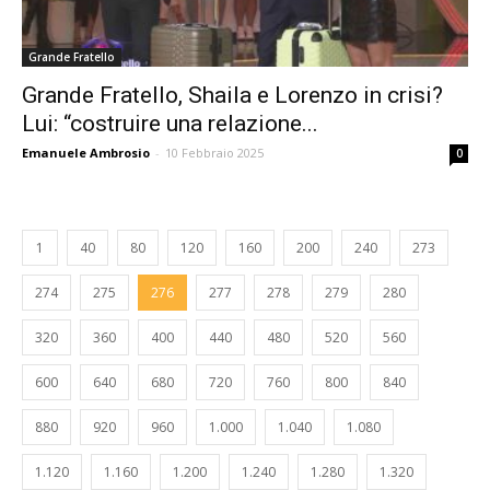
Grande Fratello
Grande Fratello, Shaila e Lorenzo in crisi?
Lui: “costruire una relazione...
Emanuele Ambrosio
-
10 Febbraio 2025
0
1
40
80
120
160
200
240
273
274
275
276
277
278
279
280
320
360
400
440
480
520
560
600
640
680
720
760
800
840
880
920
960
1.000
1.040
1.080
1.120
1.160
1.200
1.240
1.280
1.320