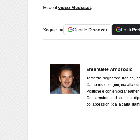
Ecco il
video Mediaset
.
Seguici su
Google
Discover
Fonti
Pre
Emanuele Ambrosio
Testardo, sognatore, ironico, l
Campano di origini, ma alla con
Politiche e contemporaneamente 
Consumatore di dischi, tele-dip
collaborazioni: dalla carta stam