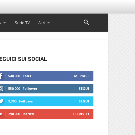
w
Serie TV
Altri
EGUICI SUI SOCIAL
540,000
Fans
MI PIACE
550,000
Follower
SEGUI
9,300
Follower
SEGUI
290,000
Iscritti
ISCRIVITI