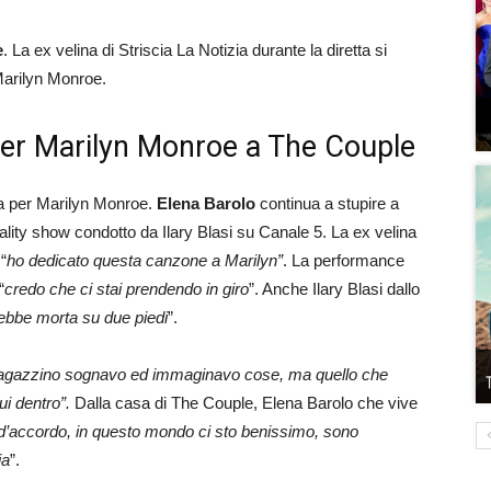
e
. La ex velina di Striscia La Notizia durante la diretta si
Marilyn Monroe.
per Marilyn Monroe a The Couple
tta per Marilyn Monroe.
Elena Barolo
continua a stupire a
eality show condotto da Ilary Blasi su Canale 5. La ex velina
“
ho dedicato questa canzone a Marilyn”
. La performance
“
credo che ci stai prendendo in giro
”. Anche Ilary Blasi dallo
rebbe morta su due piedi
”.
ragazzino sognavo ed immaginavo cose, ma quello che
ui dentro”.
Dalla casa di The Couple, Elena Barolo che vive
 d’accordo, in questo mondo ci sto benissimo, sono
ia
”.