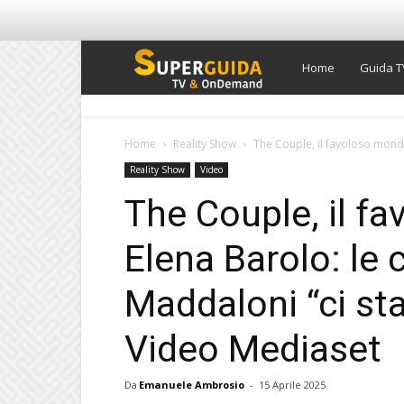
Super
Home
Guida T
Guida
Home
Reality Show
The Couple, il favoloso mondo 
Reality Show
Video
TV
The Couple, il f
Elena Barolo: le c
Maddaloni “ci sta
Video Mediaset
Da
Emanuele Ambrosio
-
15 Aprile 2025