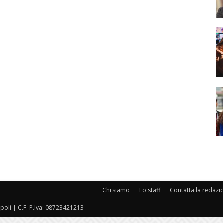
Chi siamo
Lo staff
Contatta la redazi
oli | C.F. P.Iva: 08723421213