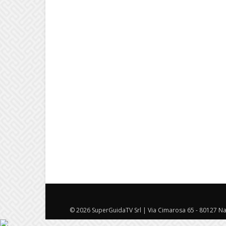
© 2026 SuperGuidaTV Srl | Via Cimarosa 65 - 80127 Nap