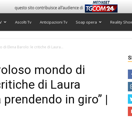
V
Ascolti Tv
Anticipazioni Tv
Soap opera
Reality Sho
di Elena Barolo: le critiche di Laura...
S
avoloso mondo di
ritiche di Laura
 prendendo in giro” |