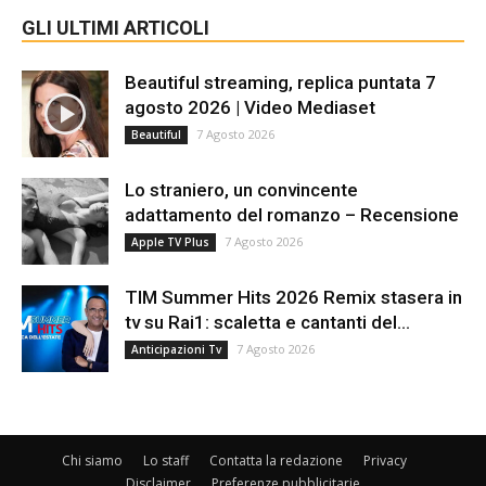
GLI ULTIMI ARTICOLI
Beautiful streaming, replica puntata 7
agosto 2026 | Video Mediaset
7 Agosto 2026
Beautiful
Lo straniero, un convincente
adattamento del romanzo – Recensione
7 Agosto 2026
Apple TV Plus
TIM Summer Hits 2026 Remix stasera in
tv su Rai1: scaletta e cantanti del...
7 Agosto 2026
Anticipazioni Tv
Chi siamo
Lo staff
Contatta la redazione
Privacy
Disclaimer
Preferenze pubblicitarie