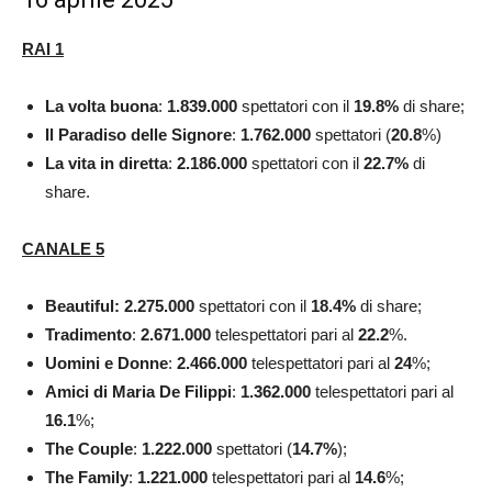
RAI 1
La volta buona
:
1.839.000
spettatori con il
19.8
%
di share;
Il Paradiso delle Signore
:
1.762.000
spettatori (
20.8
%)
La vita in diretta
:
2.186.000
spettatori con il
22.7
%
di
share.
CANALE 5
Beautiful: 2.275.000
spettatori con il
18.4
%
di share;
Tradimento
:
2.671.000
telespettatori pari al
22.2
%.
Uomini e Donne
:
2.466.000
telespettatori pari al
24
%;
Amici di Maria De Filippi
:
1.362.000
telespettatori pari al
16.1
%;
The Couple
:
1.222.000
spettatori (
14.7
%
);
The Family
:
1.221.000
telespettatori pari al
14.6
%;