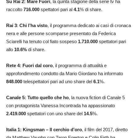
Su Rai 2: Mare Fuori
, la quinta stagione della serie tv ha
raccolto
716.000
spettatori pari al
4.1
% di share.
Rai 3
:
Chi l’ha visto
, il programma dedicato ai casi di cronaca
nera e alle persone scomparse presentato da Federica
Sciarelli ha tenuto col fiato sospeso
1.710.000
spettatori pari
allo
10.6
%
di share.
Rete 4: Fuori dal coro
, il programma di attualità e
approfondimento condotto da Mario Giordano ha informato
848.000
telespettatori pari ad uno share del
6.1
%.
Canale 5: Tutto quello che ho
, la nuova fiction di Canale 5
con protagonista Vanessa Incontrada ha appassionato
2.419.000
spettatori con uno share del
14.5
%.
Italia 1: Kingsman – Il cerchio d’oro
, il film del 2017, diretto
da Matthew Vaughn con Taron Egerton e Colin Firth ha