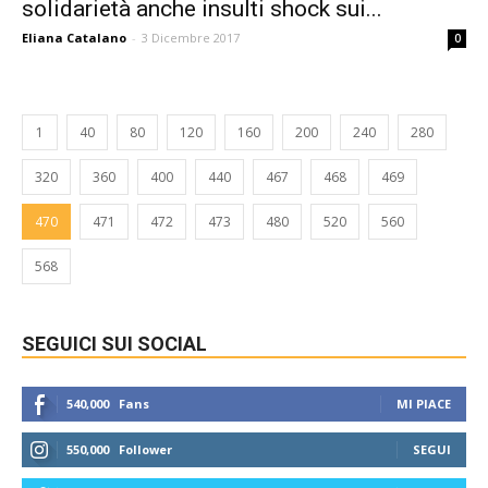
solidarietà anche insulti shock sui...
Eliana Catalano
-
3 Dicembre 2017
0
1
40
80
120
160
200
240
280
320
360
400
440
467
468
469
470
471
472
473
480
520
560
568
SEGUICI SUI SOCIAL
540,000
Fans
MI PIACE
550,000
Follower
SEGUI