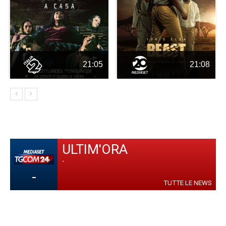
21:05
21:08
ULTIM'ORA
-
-
TUTTE LE NEWS