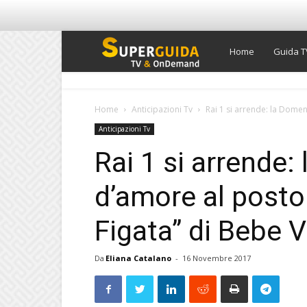
Super
Home
Guida T
Guida
Home
Anticipazioni Tv
Rai 1 si arrende: la Domeni
Anticipazioni Tv
TV
Rai 1 si arrende:
d’amore al posto 
Figata” di Bebe V
Da
Eliana Catalano
-
16 Novembre 2017