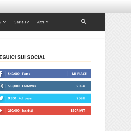
w
Serie TV
Altri
EGUICI SUI SOCIAL
540,000
Fans
MI PIACE
550,000
Follower
SEGUI
9,300
Follower
SEGUI
290,000
Iscritti
ISCRIVITI