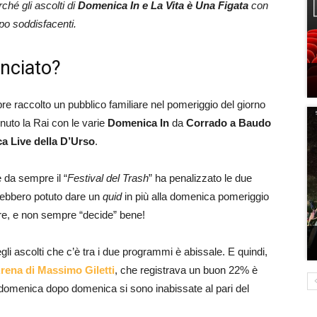
ché gli ascolti di
Domenica In e La Vita è Una Figata
con
po soddisfacenti.
nciato?
 raccolto un pubblico familiare nel pomeriggio del giorno
tenuto la Rai con le varie
Domenica In
da
Corrado a Baudo
a Live della D’Urso
.
 da sempre il “
Festival del Trash
” ha penalizzato le due
vrebbero potuto dare un
quid
in più alla domenica pomeriggio
ere, e non sempre “decide” bene!
negli ascolti che c’è tra i due programmi è abissale. E quindi,
rena di Massimo Giletti
, che registrava un buon 22% è
omenica dopo domenica si sono inabissate al pari del