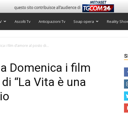
V
Ascolti Tv
Anticipazioni Tv
Soap opera
Reality Sho
ca i film d’amore al posto di...
S
 la Domenica i film
di “La Vita è una
io