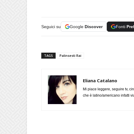
Seguici su
Google
Discover
Fonti
Pre
TAGS
Palinsesti Rai
Eliana Catalano
Mi piace leggere, seguire tv, ci
che è latino/americano infatti 