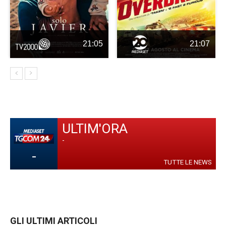
21:05
21:07
ULTIM'ORA
-
-
TUTTE LE NEWS
GLI ULTIMI ARTICOLI