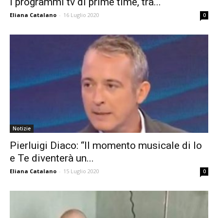
i programmi tv di prime time, tra...
Eliana Catalano
-
16 Luglio 2020
0
Notizie
Pierluigi Diaco: “Il momento musicale di Io
e Te diventerà un...
Eliana Catalano
-
15 Luglio 2020
0