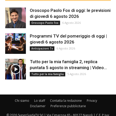
Oroscopo Paolo Fox di oggi: le previsioni
di giovedì 6 agosto 2026
6 Agosto 2026
Oroscopo Paolo Fox
Programmi TV del pomeriggio di oggi |
giovedì 6 agosto 2026
6 Agosto 2026
Anticipazioni Tv
Tutto per la mia famiglia 2, replica
puntata 5 agosto in streaming | Video...
5 Agosto 2026
Tutto per la mia famiglia
Chi siamo
Lo staff
Contatta la redazione
Privacy
Disclaimer
Preferenze pubblicitarie
© 2026 SuperGuidaTV Srl | Via Cimarosa 65 - 80127 Napoli | C.F. P.Iva: