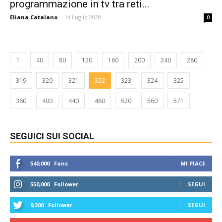
programmazione in tv tra reti...
Eliana Catalano
-
14 Luglio 2020
0
1
40
80
120
160
200
240
280
319
320
321
322
323
324
325
360
400
440
480
520
560
571
SEGUICI SUI SOCIAL
540,000
Fans
MI PIACE
550,000
Follower
SEGUI
9,300
Follower
SEGUI