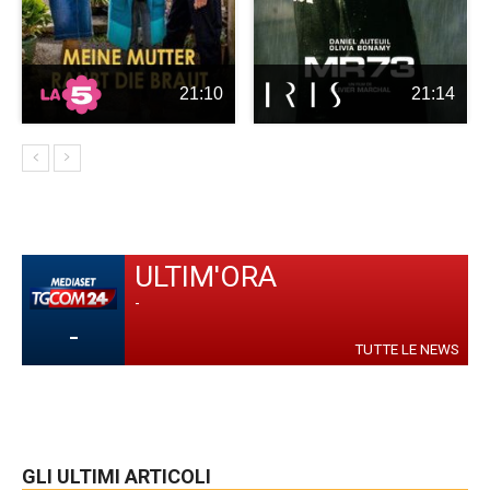
21:10
21:14
ULTIM'ORA
-
-
TUTTE LE NEWS
GLI ULTIMI ARTICOLI