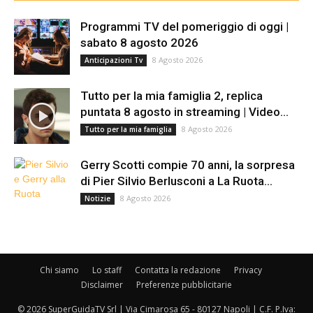
Programmi TV del pomeriggio di oggi |
sabato 8 agosto 2026
8 Agosto 2026
Anticipazioni Tv
Tutto per la mia famiglia 2, replica
puntata 8 agosto in streaming | Video...
8 Agosto 2026
Tutto per la mia famiglia
Gerry Scotti compie 70 anni, la sorpresa
di Pier Silvio Berlusconi a La Ruota...
8 Agosto 2026
Notizie
Chi siamo
Lo staff
Contatta la redazione
Privacy
Disclaimer
Preferenze pubblicitarie
© 2026 SuperGuidaTV Srl | Via Cimarosa 65 - 80127 Napoli | C.F. P.Iva: