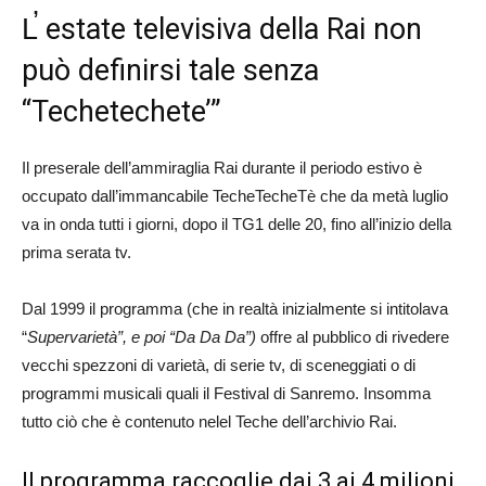
L̕ estate televisiva della Rai non
può definirsi tale senza
“Techetechete’”
Il preserale dell’ammiraglia Rai durante il periodo estivo è
occupato dall’immancabile TecheTecheTè che da metà luglio
va in onda tutti i giorni, dopo il TG1 delle 20, fino all’inizio della
prima serata tv.
Dal 1999 il programma (che in realtà inizialmente si intitolava
“
Supervarietà”, e poi “Da Da Da”)
offre al pubblico di rivedere
vecchi spezzoni di varietà, di serie tv, di sceneggiati o di
programmi musicali quali il Festival di Sanremo. Insomma
tutto ciò che è contenuto nelel Teche dell’archivio Rai.
Il programma raccoglie dai 3 ai 4 milioni