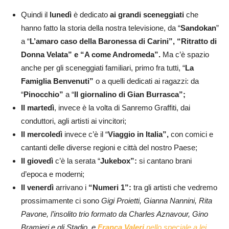
Quindi il
lunedì
è dedicato
ai grandi sceneggiati
che
hanno fatto la storia della nostra televisione, da “
Sandokan
”
a “
L’amaro caso della Baronessa di Carini”, “Ritratto di
Donna Velata” e “A come Andromeda”.
Ma c’è spazio
anche per gli sceneggiati familiari, primo fra tutti, “
La
Famiglia Benvenuti”
o a quelli dedicati ai ragazzi: da
“
Pinocchio”
a “
Il giornalino di Gian Burrasca”;
Il martedì
, invece è la volta di Sanremo Graffiti, dai
conduttori, agli artisti ai vincitori;
Il mercoledì
invece c’è il “
Viaggio in Italia”,
con comici e
cantanti delle diverse regioni e città del nostro Paese;
Il giovedì
c’è la serata “
Jukebox”:
si cantano brani
d’epoca e moderni;
Il venerdì
arrivano i
“Numeri 1”:
tra gli artisti che vedremo
prossimamente ci sono
Gigi Proietti, Gianna Nannini, Rita
Pavone, l’insolito trio formato da Charles Aznavour, Gino
Bramieri e gli Stadio, e
Franca Valeri
nello speciale a lei