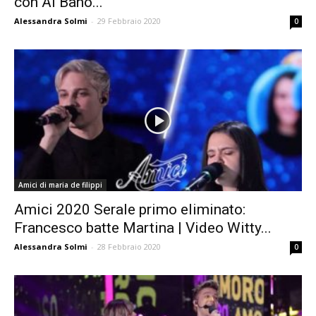
con Al Bano...
Alessandra Solmi
-
29 Febbraio 2020
0
Amici di maria de filippi
Amici 2020 Serale primo eliminato:
Francesco batte Martina | Video Witty...
Alessandra Solmi
-
28 Febbraio 2020
0