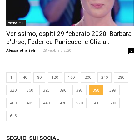
Verissimo
Verissimo, ospiti 29 febbraio 2020: Barbara
d’Urso, Federica Panicucci e Clizia...
Alessandra Solmi
-
28 Febbraio 2020
0
1
40
80
120
160
200
240
280
320
360
395
396
397
398
399
400
401
440
480
520
560
600
616
SEGUICI SUI SOCIAL